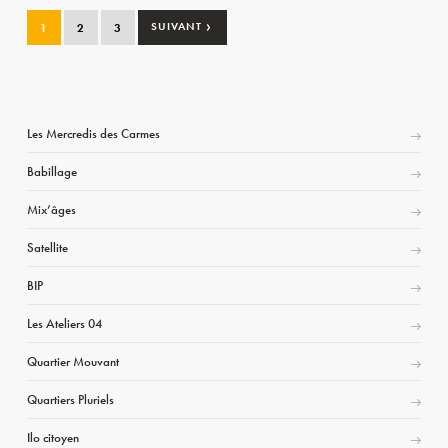
›
1
2
3
SUIVANT
Les Mercredis des Carmes
Babillage
Mix’âges
Satellite
BIP
Les Ateliers 04
Quartier Mouvant
Quartiers Pluriels
Ilo citoyen