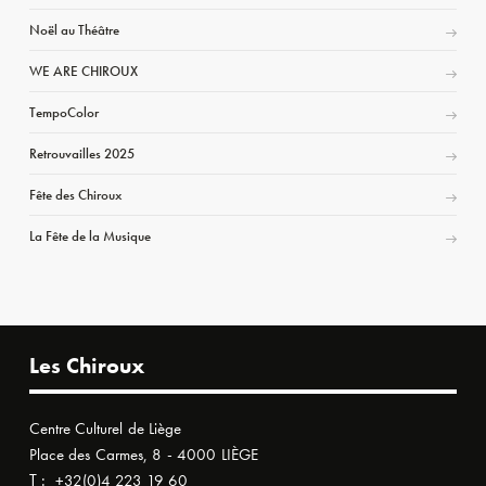
Noël au Théâtre
WE ARE CHIROUX
TempoColor
Retrouvailles 2025
Fête des Chiroux
La Fête de la Musique
Les Chiroux
Centre Culturel de Liège
Place des Carmes, 8 - 4000 LIÈGE
T :
+32(0)4 223 19 60