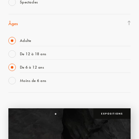
Spectacles
Âges
Adulte
De 12 à 18 ans
De 6 à 12 ans
Moins de 6 ans
EXPOSITIONS