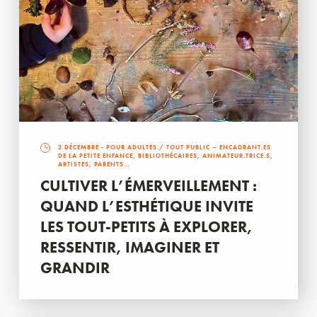
2 DÉCEMBRE
- POUR ADULTES / TOUT PUBLIC – ENCADRANT.ES
DE LA PETITE ENFANCE, BIBLIOTHÉCAIRES, ANIMATEUR.TRICE.S,
ARTISTES, PARENTS…
CULTIVER L’ÉMERVEILLEMENT :
QUAND L’ESTHÉTIQUE INVITE
LES TOUT-PETITS À EXPLORER,
RESSENTIR, IMAGINER ET
GRANDIR