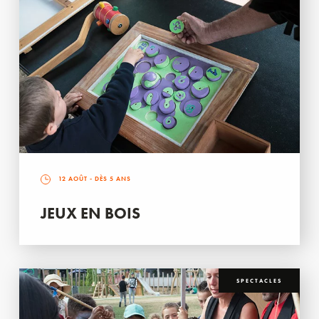
12 AOÛT
- DÈS 5 ANS
JEUX EN BOIS
SPECTACLES