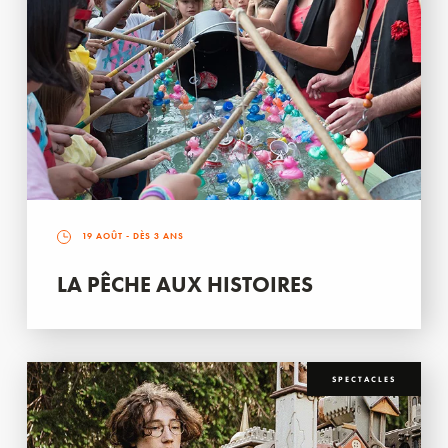
19 AOÛT
- DÈS 3 ANS
LA PÊCHE AUX HISTOIRES
SPECTACLES