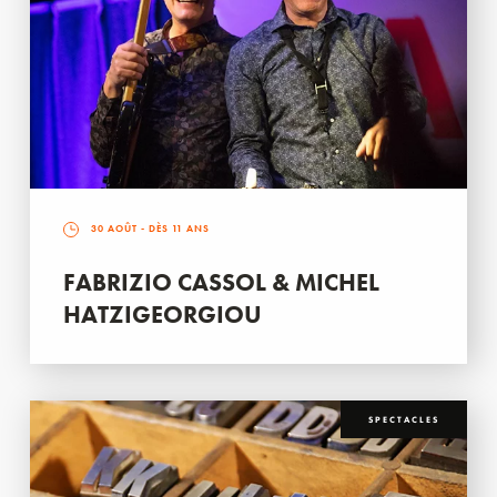
30 AOÛT
- DÈS 11 ANS
FABRIZIO CASSOL & MICHEL
HATZIGEORGIOU
SPECTACLES