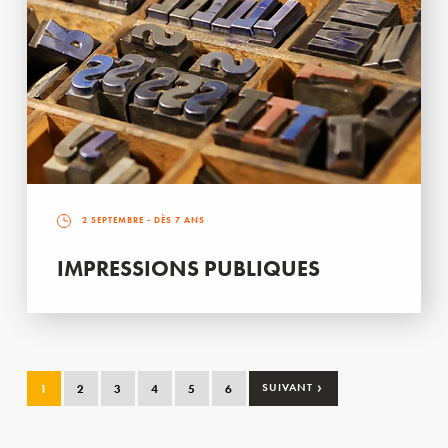
2 SEPTEMBRE
- DÈS 7 ANS
IMPRESSIONS PUBLIQUES
›
1
2
3
4
5
6
SUIVANT