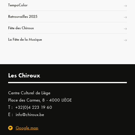
TempoColor
Retrouvailles 2025
Fête des Chiroux
La Fête de la Musique
Les Chiroux
Centre Culturel de Liège
Place des Carmes, 8 - 4000 LIÈGE
T :
+32(0)4 223 19 60
E :
info@chiroux.be
Google map