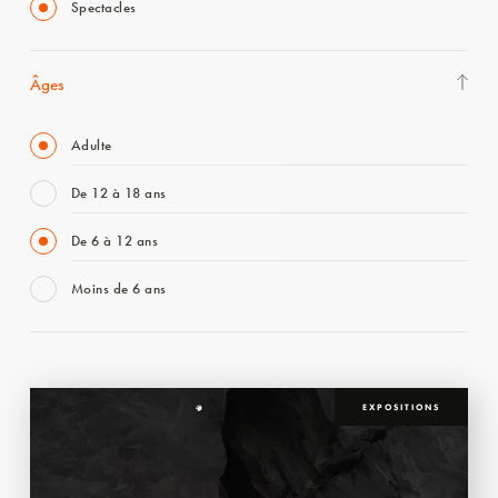
Spectacles
Âges
Adulte
De 12 à 18 ans
De 6 à 12 ans
Moins de 6 ans
EXPOSITIONS