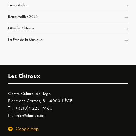
TempoColor
Retrouvailles 2025
Fête des Chiroux
La Fête de la Musique
Les Chiroux
Centre Culturel de Liège
Place des Carmes, 8 - 4000 LIÈGE
T :
+32(0)4 223 19 60
E :
info@chiroux.be
Google map