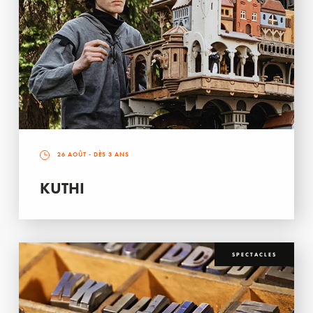
26 AOÛT
- DÈS 3 ANS
KUTHI
SPECTACLES