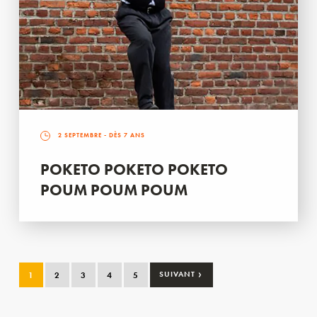
2 SEPTEMBRE
- DÈS 7 ANS
POKETO POKETO POKETO
POUM POUM POUM
›
1
2
3
4
5
SUIVANT