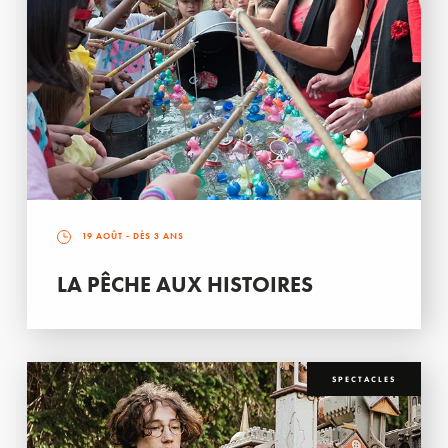
19 AOÛT
- DÈS 3 ANS
LA PÊCHE AUX HISTOIRES
SPECTACLES