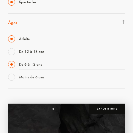
Spectacles
Âges
Adulte
De 12 à 18 ans
De 6 à 12 ans
Moins de 6 ans
EXPOSITIONS