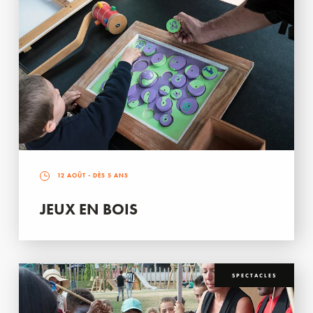
12 AOÛT
- DÈS 5 ANS
JEUX EN BOIS
SPECTACLES