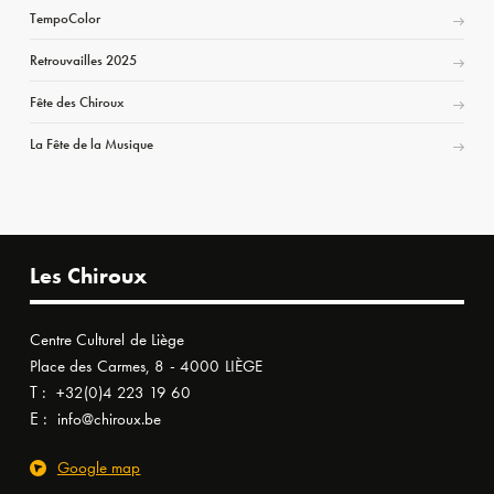
TempoColor
Retrouvailles 2025
Fête des Chiroux
La Fête de la Musique
Les Chiroux
Centre Culturel de Liège
Place des Carmes, 8 - 4000 LIÈGE
T :
+32(0)4 223 19 60
E :
info@chiroux.be
Google map