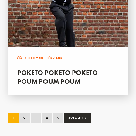
2 SEPTEMBRE
- DÈS 7 ANS
POKETO POKETO POKETO
POUM POUM POUM
›
1
2
3
4
5
SUIVANT