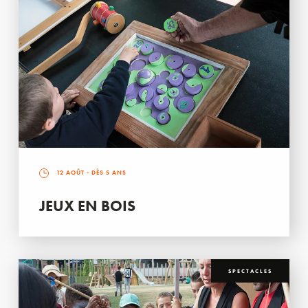
12 AOÛT
- DÈS 5 ANS
JEUX EN BOIS
SPECTACLES