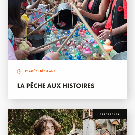
19 AOÛT
- DÈS 3 ANS
LA PÊCHE AUX HISTOIRES
SPECTACLES