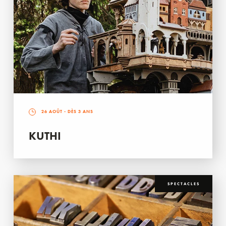
26 AOÛT
- DÈS 3 ANS
KUTHI
SPECTACLES