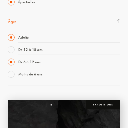
Spectacles
Âges
Adulte
De 12 à 18 ans
De 6 à 12 ans
Moins de 6 ans
EXPOSITIONS