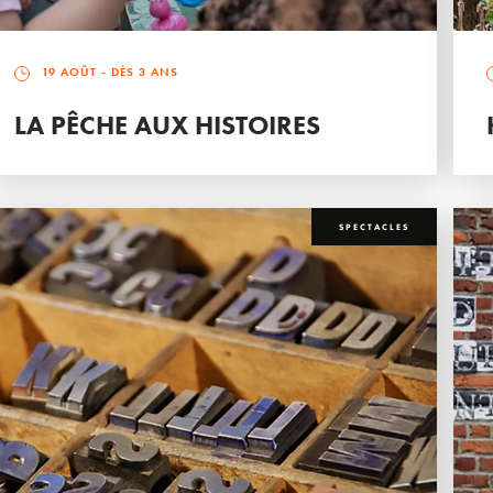
19 AOÛT
- DÈS 3 ANS
LA PÊCHE AUX HISTOIRES
SPECTACLES