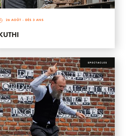
26 AOÛT
- DÈS 3 ANS
KUTHI
SPECTACLES