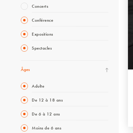
Concerts
Conférence
Expositions
Spectacles
Âges
Adulte
De 12 à 18 ans
De 6 à 12 ans
Moins de 6 ans