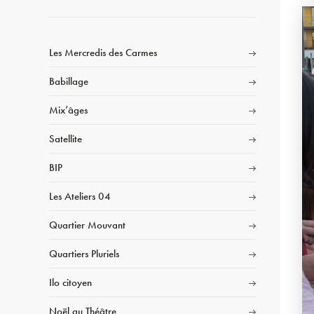
Les Mercredis des Carmes
Babillage
Mix’âges
Satellite
BIP
Les Ateliers 04
Quartier Mouvant
Quartiers Pluriels
Ilo citoyen
Noël au Théâtre