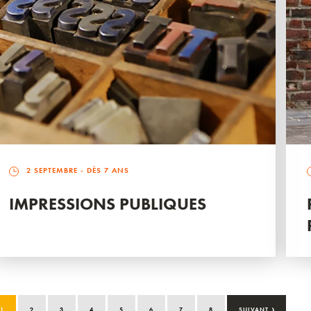
2 SEPTEMBRE
- DÈS 7 ANS
IMPRESSIONS PUBLIQUES
›
1
2
3
4
5
6
7
8
SUIVANT