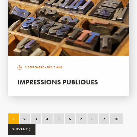
2 SEPTEMBRE
- DÈS 7 ANS
IMPRESSIONS PUBLIQUES
1
2
3
4
5
6
7
8
9
10
›
SUIVANT