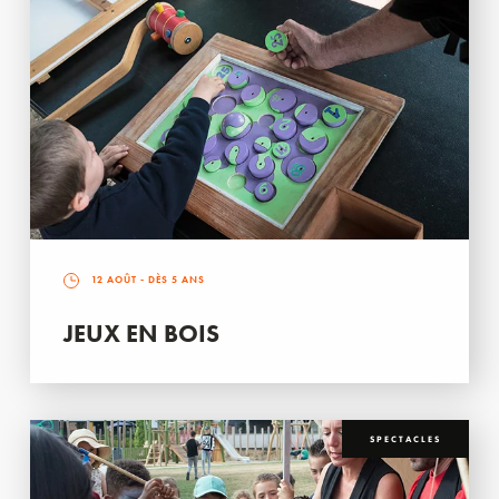
12 AOÛT
- DÈS 5 ANS
JEUX EN BOIS
SPECTACLES