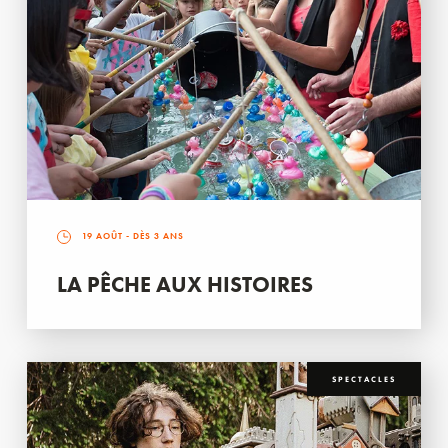
19 AOÛT
- DÈS 3 ANS
LA PÊCHE AUX HISTOIRES
SPECTACLES