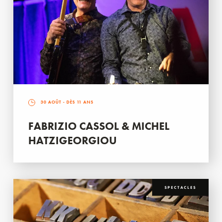
30 AOÛT
- DÈS 11 ANS
FABRIZIO CASSOL & MICHEL
HATZIGEORGIOU
SPECTACLES