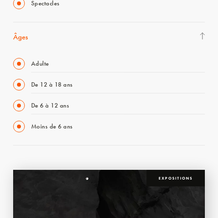
Spectacles
Âges
Adulte
De 12 à 18 ans
De 6 à 12 ans
Moins de 6 ans
EXPOSITIONS