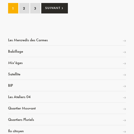
›
1
2
3
SUIVANT
Les Mercredis des Carmes
Babillage
Mix’âges
Satellite
BIP
Les Ateliers 04
Quartier Mouvant
Quartiers Pluriels
Ilo citoyen