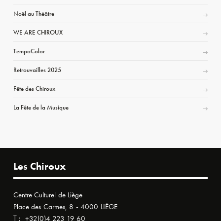
Noël au Théâtre
WE ARE CHIROUX
TempoColor
Retrouvailles 2025
Fête des Chiroux
La Fête de la Musique
Les Chiroux
Centre Culturel de Liège
Place des Carmes, 8 - 4000 LIÈGE
T :
+32(0)4 223 19 60