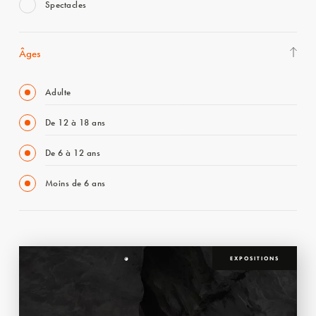
Spectacles
Âges
Adulte
De 12 à 18 ans
De 6 à 12 ans
Moins de 6 ans
EXPOSITIONS