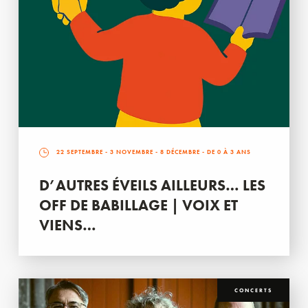
22 SEPTEMBRE
-
3 NOVEMBRE
-
8 DÉCEMBRE
- DE 0 À 3 ANS
D’AUTRES ÉVEILS AILLEURS… LES
OFF DE BABILLAGE | VOIX ET
VIENS…
CONCERTS