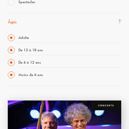
Spectacles
Âges
Adulte
De 12 à 18 ans
De 6 à 12 ans
Moins de 6 ans
CONCERTS