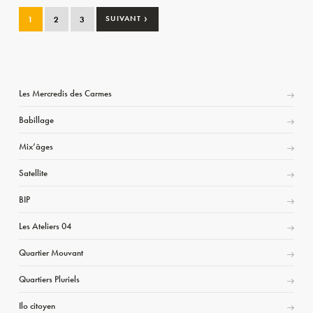
›
1
2
3
SUIVANT
Les Mercredis des Carmes
Babillage
Mix’âges
Satellite
BIP
Les Ateliers 04
Quartier Mouvant
Quartiers Pluriels
Ilo citoyen