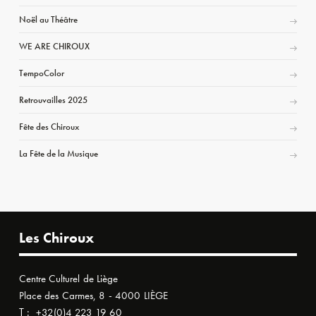
Noël au Théâtre
WE ARE CHIROUX
TempoColor
Retrouvailles 2025
Fête des Chiroux
La Fête de la Musique
Les Chiroux
Centre Culturel de Liège
Place des Carmes, 8 - 4000 LIÈGE
T :
+32(0)4 223 19 60