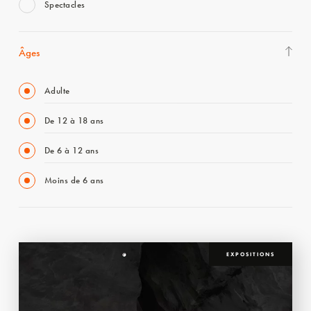
Spectacles
Âges
Adulte
De 12 à 18 ans
De 6 à 12 ans
Moins de 6 ans
EXPOSITIONS