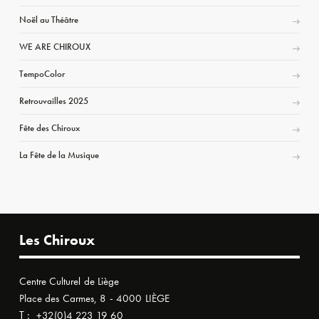
Noël au Théâtre
WE ARE CHIROUX
TempoColor
Retrouvailles 2025
Fête des Chiroux
La Fête de la Musique
Les Chiroux
Centre Culturel de Liège
Place des Carmes, 8 - 4000 LIÈGE
T :
+32(0)4 223 19 60