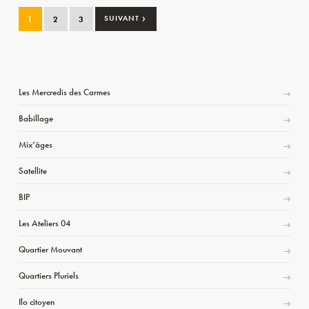
›
1
2
3
SUIVANT
Les Mercredis des Carmes
Babillage
Mix’âges
Satellite
BIP
Les Ateliers 04
Quartier Mouvant
Quartiers Pluriels
Ilo citoyen