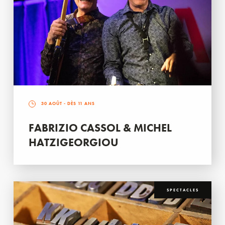
30 AOÛT
- DÈS 11 ANS
FABRIZIO CASSOL & MICHEL
HATZIGEORGIOU
SPECTACLES