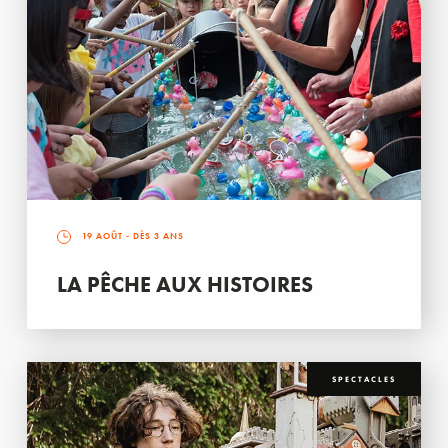
19 AOÛT
- DÈS 3 ANS
LA PÊCHE AUX HISTOIRES
SPECTACLES