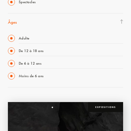
Spectacles
Âges
Adulte
De 12 à 18 ans
De 6 à 12 ans
Moins de 6 ans
EXPOSITIONS