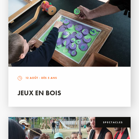
12 AOÛT
- DÈS 5 ANS
JEUX EN BOIS
SPECTACLES