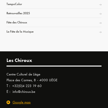
TempoColor
Retrouvailles 2025
Fête des Chiroux
La Fête de la Musique
Les Chiroux
Centre Culturel de Liège
Place des Carmes, 8 - 4000 LIÈGE
T :
+32(0)4 223 19 60
E :
info@chiroux.be
Google map