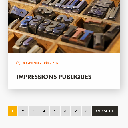
2 SEPTEMBRE
- DÈS 7 ANS
IMPRESSIONS PUBLIQUES
›
1
2
3
4
5
6
7
8
SUIVANT