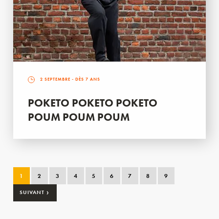
2 SEPTEMBRE
- DÈS 7 ANS
POKETO POKETO POKETO
POUM POUM POUM
1
2
3
4
5
6
7
8
9
›
SUIVANT