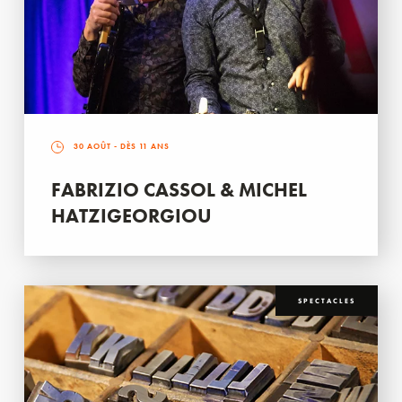
30 AOÛT
- DÈS 11 ANS
FABRIZIO CASSOL & MICHEL
HATZIGEORGIOU
SPECTACLES