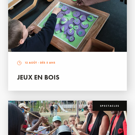
12 AOÛT
- DÈS 5 ANS
JEUX EN BOIS
SPECTACLES