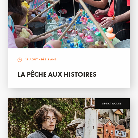
19 AOÛT
- DÈS 3 ANS
LA PÊCHE AUX HISTOIRES
SPECTACLES