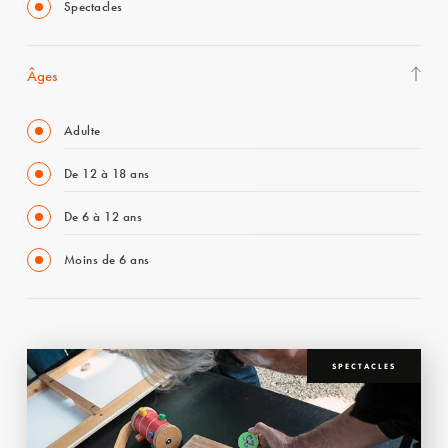
Spectacles
Âges
Adulte
De 12 à 18 ans
De 6 à 12 ans
Moins de 6 ans
SPECTACLES