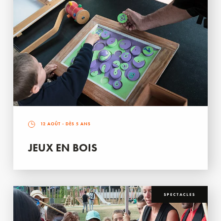
12 AOÛT
- DÈS 5 ANS
JEUX EN BOIS
SPECTACLES