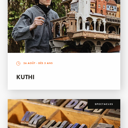
26 AOÛT
- DÈS 3 ANS
KUTHI
SPECTACLES