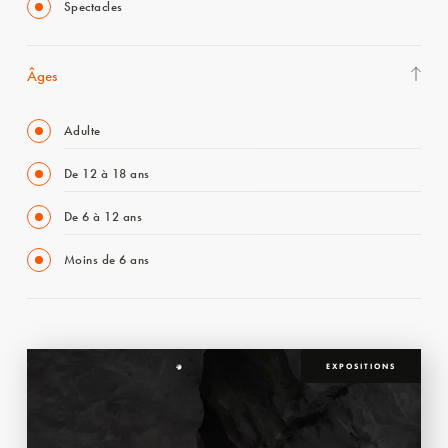
Spectacles
Âges
Adulte
De 12 à 18 ans
De 6 à 12 ans
Moins de 6 ans
EXPOSITIONS