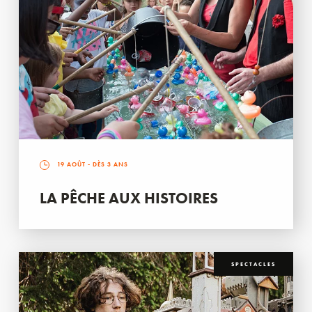
19 AOÛT
- DÈS 3 ANS
LA PÊCHE AUX HISTOIRES
SPECTACLES