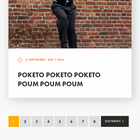
2 SEPTEMBRE
- DÈS 7 ANS
POKETO POKETO POKETO
POUM POUM POUM
›
1
2
3
4
5
6
7
8
SUIVANT