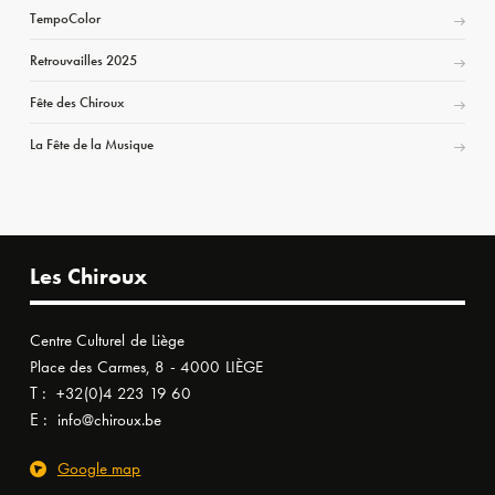
TempoColor
Retrouvailles 2025
Fête des Chiroux
La Fête de la Musique
Les Chiroux
Centre Culturel de Liège
Place des Carmes, 8 - 4000 LIÈGE
T :
+32(0)4 223 19 60
E :
info@chiroux.be
Google map