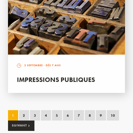
2 SEPTEMBRE
- DÈS 7 ANS
IMPRESSIONS PUBLIQUES
1
2
3
4
5
6
7
8
9
10
›
SUIVANT