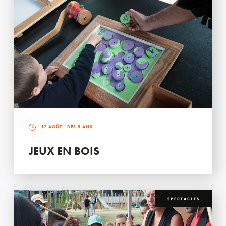
12 AOÛT
- DÈS 5 ANS
JEUX EN BOIS
SPECTACLES