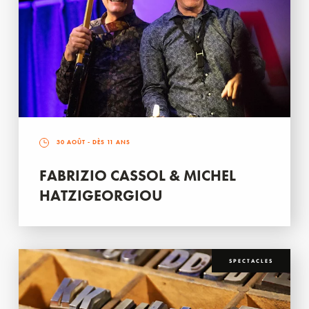
30 AOÛT
- DÈS 11 ANS
FABRIZIO CASSOL & MICHEL
HATZIGEORGIOU
SPECTACLES