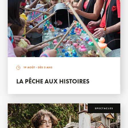
19 AOÛT
- DÈS 3 ANS
LA PÊCHE AUX HISTOIRES
SPECTACLES