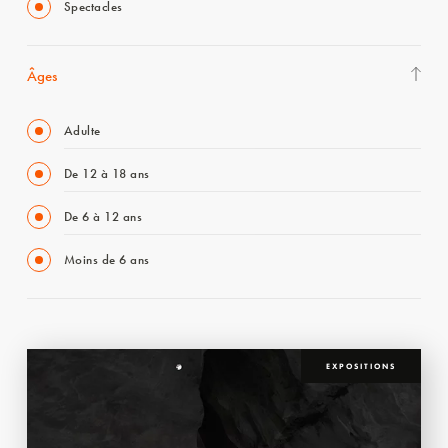
Spectacles
Âges
Adulte
De 12 à 18 ans
De 6 à 12 ans
Moins de 6 ans
EXPOSITIONS