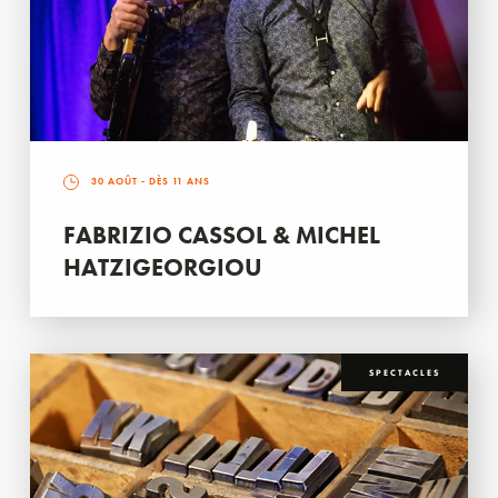
30 AOÛT
- DÈS 11 ANS
FABRIZIO CASSOL & MICHEL
HATZIGEORGIOU
SPECTACLES