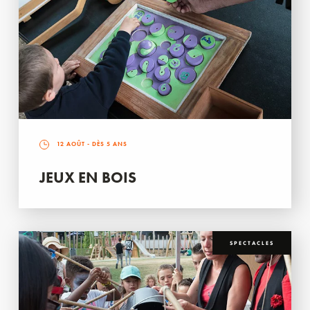
12 AOÛT
- DÈS 5 ANS
JEUX EN BOIS
SPECTACLES