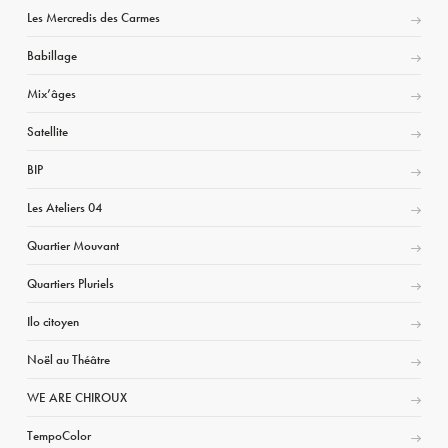
Les Mercredis des Carmes
Babillage
Mix’âges
Satellite
BIP
Les Ateliers 04
Quartier Mouvant
Quartiers Pluriels
Ilo citoyen
Noël au Théâtre
WE ARE CHIROUX
TempoColor