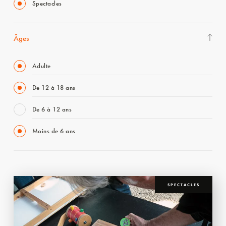
Spectacles
Âges
Adulte
De 12 à 18 ans
De 6 à 12 ans
Moins de 6 ans
SPECTACLES