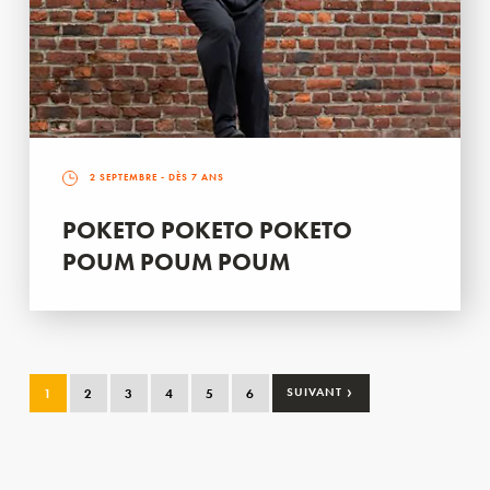
2 SEPTEMBRE
- DÈS 7 ANS
POKETO POKETO POKETO
POUM POUM POUM
›
1
2
3
4
5
6
SUIVANT