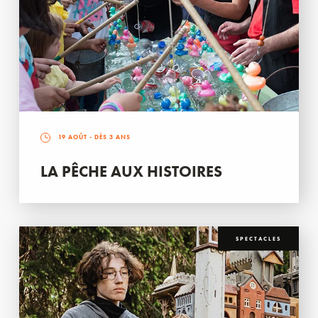
19 AOÛT
- DÈS 3 ANS
LA PÊCHE AUX HISTOIRES
SPECTACLES