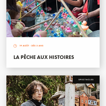
19 AOÛT
- DÈS 3 ANS
LA PÊCHE AUX HISTOIRES
SPECTACLES