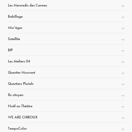
Les Mercredis des Carmes
Babillage
Mix’âges
Satellite
BIP
Les Ateliers 04
Quartier Mouvant
Quartiers Pluriels
Ilo citoyen
Noël au Théâtre
WE ARE CHIROUX
TempoColor