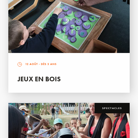
12 AOÛT
- DÈS 5 ANS
JEUX EN BOIS
SPECTACLES