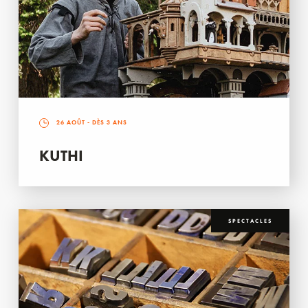
26 AOÛT
- DÈS 3 ANS
KUTHI
SPECTACLES