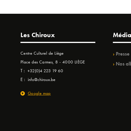
Les Chiroux
Média
Centre Culturel de Liège
Presse
Place des Carmes, 8 - 4000 LIÈGE
Nos al
T :
+32(0)4 223 19 60
E :
info@chiroux.be
Google map