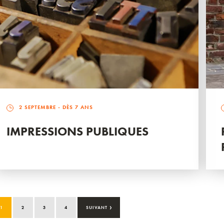
2 SEPTEMBRE
- DÈS 7 ANS
IMPRESSIONS PUBLIQUES
›
1
2
3
4
SUIVANT