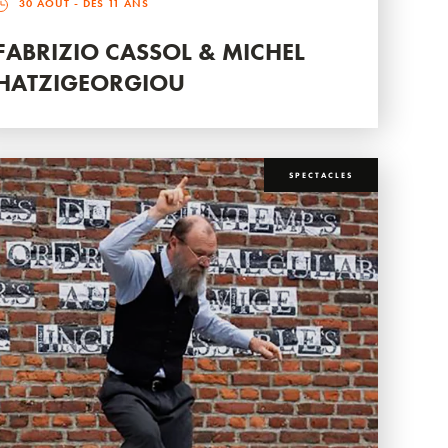
30 AOÛT
- DÈS 11 ANS
FABRIZIO CASSOL & MICHEL
HATZIGEORGIOU
SPECTACLES