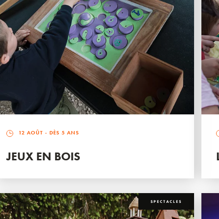
12 AOÛT
- DÈS 5 ANS
JEUX EN BOIS
SPECTACLES