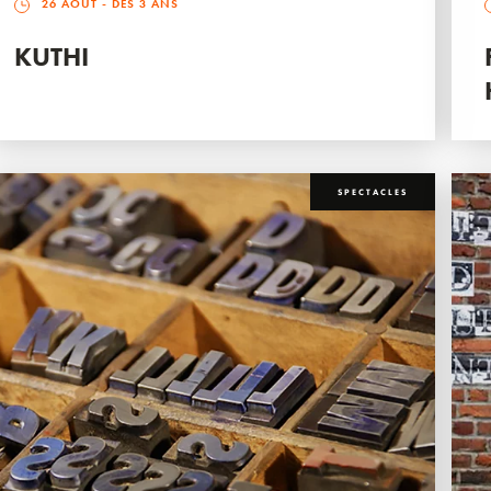
26 AOÛT
- DÈS 3 ANS
KUTHI
SPECTACLES