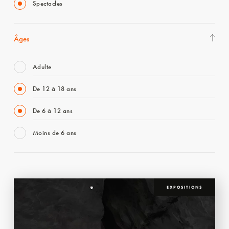
Spectacles
Âges
Adulte
De 12 à 18 ans
De 6 à 12 ans
Moins de 6 ans
EXPOSITIONS