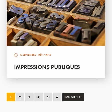
2 SEPTEMBRE
- DÈS 7 ANS
IMPRESSIONS PUBLIQUES
›
1
2
3
4
5
6
SUIVANT