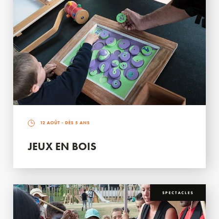
12 AOÛT
- DÈS 5 ANS
JEUX EN BOIS
SPECTACLES