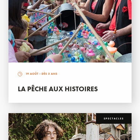
19 AOÛT
- DÈS 3 ANS
LA PÊCHE AUX HISTOIRES
SPECTACLES