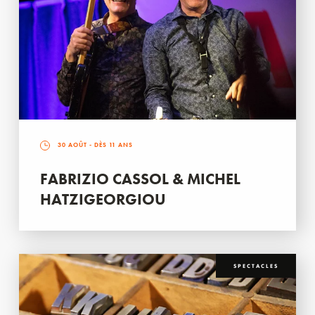
30 AOÛT
- DÈS 11 ANS
FABRIZIO CASSOL & MICHEL
HATZIGEORGIOU
SPECTACLES