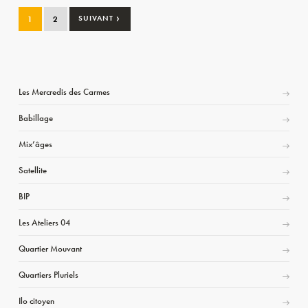
›
1
2
SUIVANT
Les Mercredis des Carmes
Babillage
Mix’âges
Satellite
BIP
Les Ateliers 04
Quartier Mouvant
Quartiers Pluriels
Ilo citoyen