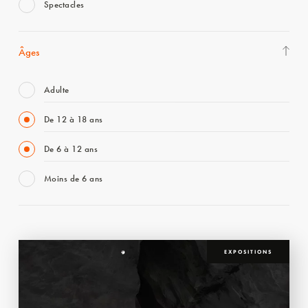
Spectacles
Âges
Adulte
De 12 à 18 ans
De 6 à 12 ans
Moins de 6 ans
EXPOSITIONS