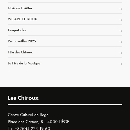
Noël au Théâtre
WE ARE CHIROUX
TempoColor
Retrouvailles 2025
Fête des Chiroux
La Fête de la Musique
Les Chiroux
Centre Culturel de Liège
Place des Carmes, 8 - 4000 LIÈGE
T :
+32(0)4 223 19 60