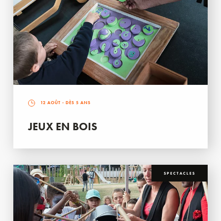
12 AOÛT
- DÈS 5 ANS
JEUX EN BOIS
SPECTACLES