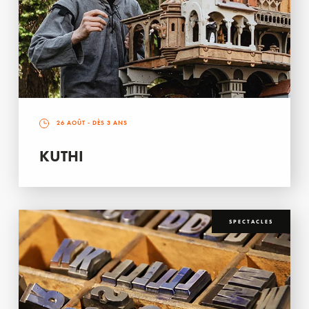
26 AOÛT
- DÈS 3 ANS
KUTHI
SPECTACLES