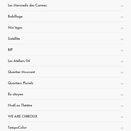
Les Mercredis des Carmes
Babillage
Mix’âges
Satellite
BIP
Les Ateliers 04
Quartier Mouvant
Quartiers Pluriels
Ilo citoyen
Noël au Théâtre
WE ARE CHIROUX
TempoColor