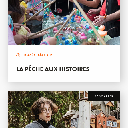
19 AOÛT
- DÈS 3 ANS
LA PÊCHE AUX HISTOIRES
SPECTACLES