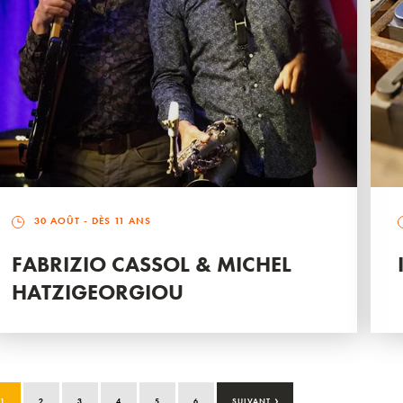
30 AOÛT
- DÈS 11 ANS
FABRIZIO CASSOL & MICHEL
HATZIGEORGIOU
›
1
2
3
4
5
6
SUIVANT