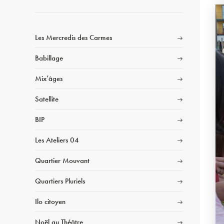
Les Mercredis des Carmes
Babillage
Mix’âges
Satellite
BIP
Les Ateliers 04
Quartier Mouvant
Quartiers Pluriels
Ilo citoyen
Noël au Théâtre