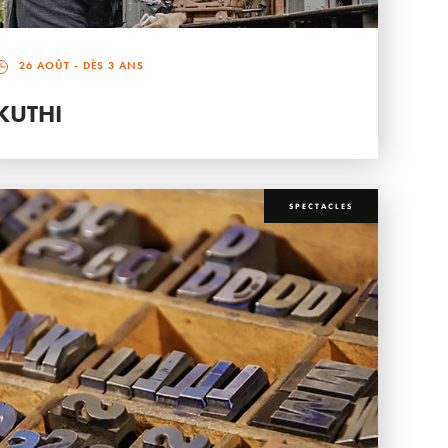
26 AOÛT
- DÈS 3 ANS
KUTHI
SPECTACLES