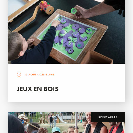
12 AOÛT
- DÈS 5 ANS
JEUX EN BOIS
SPECTACLES