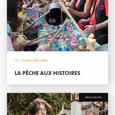
19 AOÛT
- DÈS 3 ANS
LA PÊCHE AUX HISTOIRES
SPECTACLES