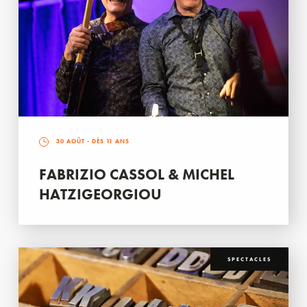
30 AOÛT
- DÈS 11 ANS
FABRIZIO CASSOL & MICHEL
HATZIGEORGIOU
SPECTACLES