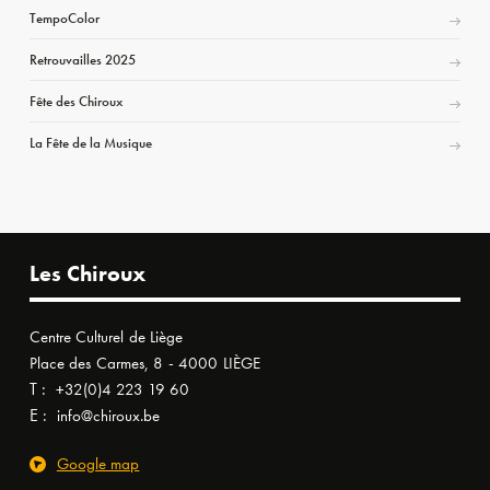
TempoColor
Retrouvailles 2025
Fête des Chiroux
La Fête de la Musique
Les Chiroux
Centre Culturel de Liège
Place des Carmes, 8 - 4000 LIÈGE
T :
+32(0)4 223 19 60
E :
info@chiroux.be
Google map