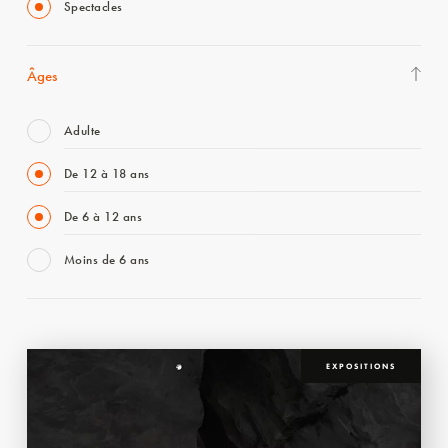
Spectacles
Âges
Adulte
De 12 à 18 ans
De 6 à 12 ans
Moins de 6 ans
EXPOSITIONS