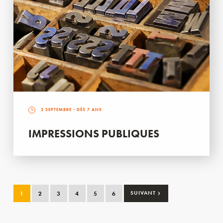
2 SEPTEMBRE
- DÈS 7 ANS
IMPRESSIONS PUBLIQUES
›
1
2
3
4
5
6
SUIVANT