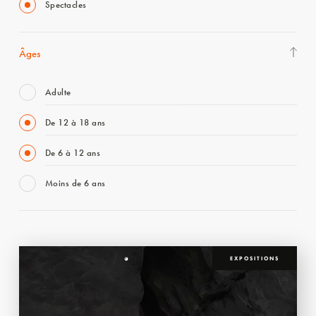
Spectacles
Âges
Adulte
De 12 à 18 ans
De 6 à 12 ans
Moins de 6 ans
EXPOSITIONS