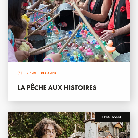
19 AOÛT
- DÈS 3 ANS
LA PÊCHE AUX HISTOIRES
SPECTACLES