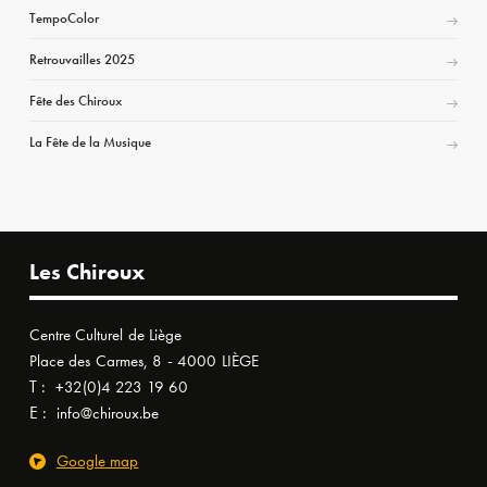
TempoColor
Retrouvailles 2025
Fête des Chiroux
La Fête de la Musique
Les Chiroux
Centre Culturel de Liège
Place des Carmes, 8 - 4000 LIÈGE
T :
+32(0)4 223 19 60
E :
info@chiroux.be
Google map