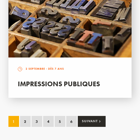
2 SEPTEMBRE
- DÈS 7 ANS
IMPRESSIONS PUBLIQUES
›
1
2
3
4
5
6
SUIVANT