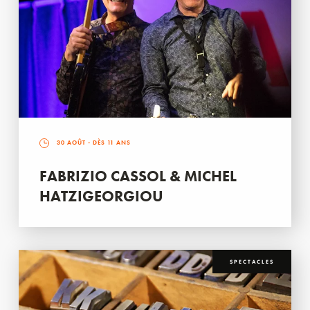
30 AOÛT
- DÈS 11 ANS
FABRIZIO CASSOL & MICHEL
HATZIGEORGIOU
SPECTACLES