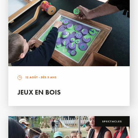
12 AOÛT
- DÈS 5 ANS
JEUX EN BOIS
SPECTACLES