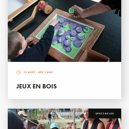
12 AOÛT
- DÈS 5 ANS
JEUX EN BOIS
SPECTACLES