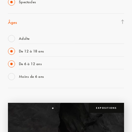
Spectacles
Âges
Adulte
De 12 à 18 ans
De 6 à 12 ans
Moins de 6 ans
EXPOSITIONS