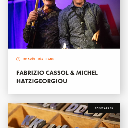
30 AOÛT
- DÈS 11 ANS
FABRIZIO CASSOL & MICHEL
HATZIGEORGIOU
SPECTACLES