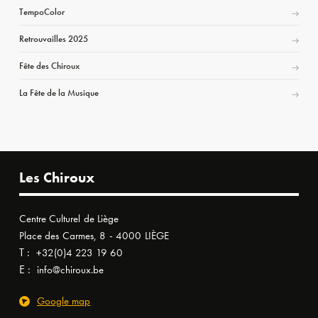
TempoColor
Retrouvailles 2025
Fête des Chiroux
La Fête de la Musique
Les Chiroux
Centre Culturel de Liège
Place des Carmes, 8 - 4000 LIÈGE
T :
+32(0)4 223 19 60
E :
info@chiroux.be
Google map