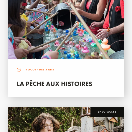
19 AOÛT
- DÈS 3 ANS
LA PÊCHE AUX HISTOIRES
SPECTACLES