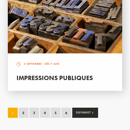
2 SEPTEMBRE
- DÈS 7 ANS
IMPRESSIONS PUBLIQUES
›
1
2
3
4
5
6
SUIVANT