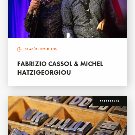
30 AOÛT
- DÈS 11 ANS
FABRIZIO CASSOL & MICHEL
HATZIGEORGIOU
SPECTACLES