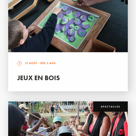
12 AOÛT
- DÈS 5 ANS
JEUX EN BOIS
SPECTACLES