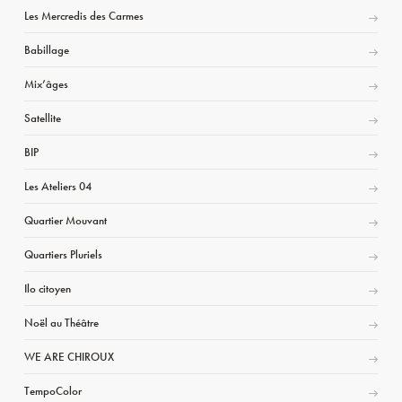
Les Mercredis des Carmes
Babillage
Mix’âges
Satellite
BIP
Les Ateliers 04
Quartier Mouvant
Quartiers Pluriels
Ilo citoyen
Noël au Théâtre
WE ARE CHIROUX
TempoColor