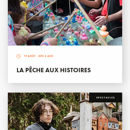
19 AOÛT
- DÈS 3 ANS
LA PÊCHE AUX HISTOIRES
SPECTACLES