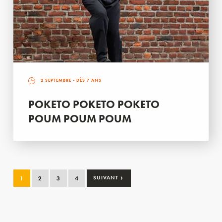
2 SEPTEMBRE
- DÈS 7 ANS
POKETO POKETO POKETO
POUM POUM POUM
›
1
2
3
4
SUIVANT