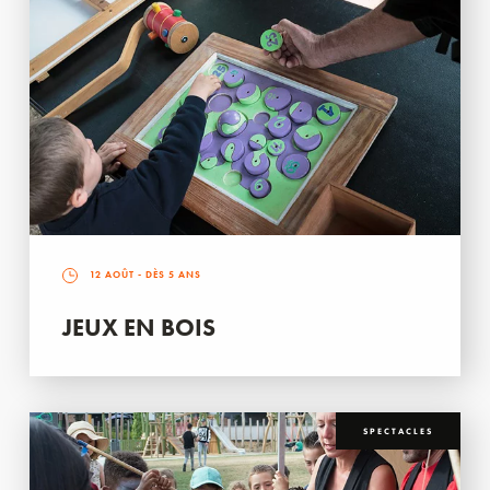
12 AOÛT
- DÈS 5 ANS
JEUX EN BOIS
SPECTACLES