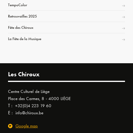
TempoColor
Retrouvailles 2025
Fête des Chiroux
La Fête de la Musique
Les Chiroux
Centre Culturel de Liège
Place des Carmes, 8 - 4000 LIÈGE
T :
+32(0)4 223 19 60
E :
info@chiroux.be
Google map