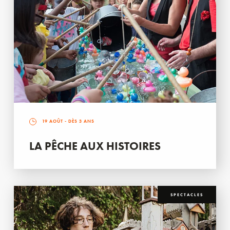
19 AOÛT
- DÈS 3 ANS
LA PÊCHE AUX HISTOIRES
SPECTACLES