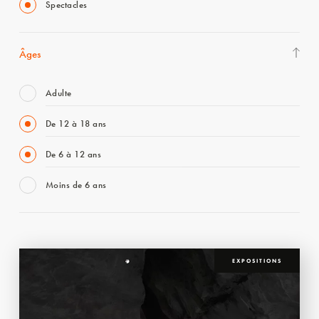
Spectacles
Âges
Adulte
De 12 à 18 ans
De 6 à 12 ans
Moins de 6 ans
EXPOSITIONS