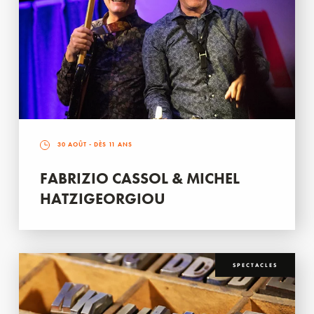
30 AOÛT
- DÈS 11 ANS
FABRIZIO CASSOL & MICHEL
HATZIGEORGIOU
SPECTACLES