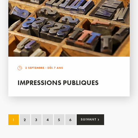
2 SEPTEMBRE
- DÈS 7 ANS
IMPRESSIONS PUBLIQUES
›
1
2
3
4
5
6
SUIVANT