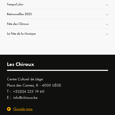
TempoColor
Retrouvailles 2025
Fête des Chiroux
La Fête de la Musique
Les Chiroux
Centre Culturel de Liège
Place des Carmes, 8 - 4000 LIÈGE
T :
+32(0)4 223 19 60
E :
info@chiroux.be
Google map