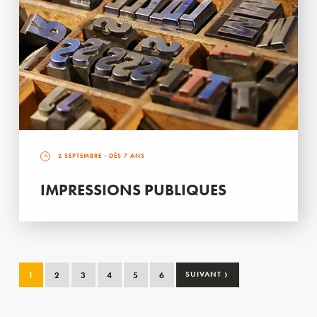
2 SEPTEMBRE
- DÈS 7 ANS
IMPRESSIONS PUBLIQUES
›
1
2
3
4
5
6
SUIVANT