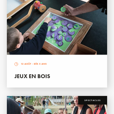
12 AOÛT
- DÈS 5 ANS
JEUX EN BOIS
SPECTACLES