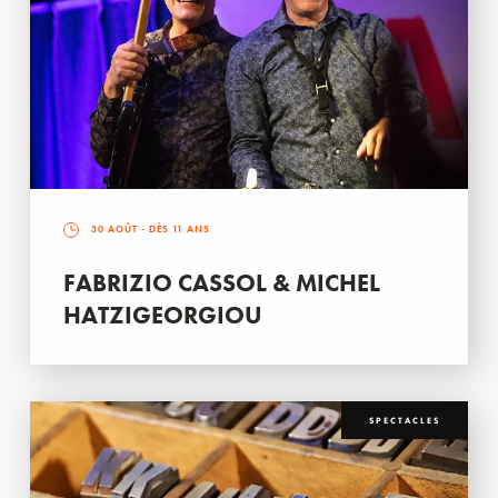
30 AOÛT
- DÈS 11 ANS
FABRIZIO CASSOL & MICHEL
HATZIGEORGIOU
SPECTACLES