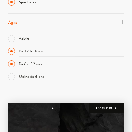
Spectacles
Âges
Adulte
De 12 à 18 ans
De 6 à 12 ans
Moins de 6 ans
EXPOSITIONS