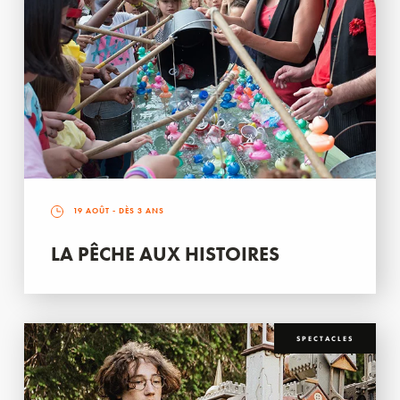
19 AOÛT
- DÈS 3 ANS
LA PÊCHE AUX HISTOIRES
SPECTACLES