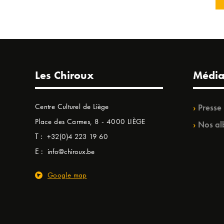
Les Chiroux
Média
Centre Culturel de Liège
Presse
Place des Carmes, 8 - 4000 LIÈGE
Nos al
T :
+32(0)4 223 19 60
E :
info@chiroux.be
Google map