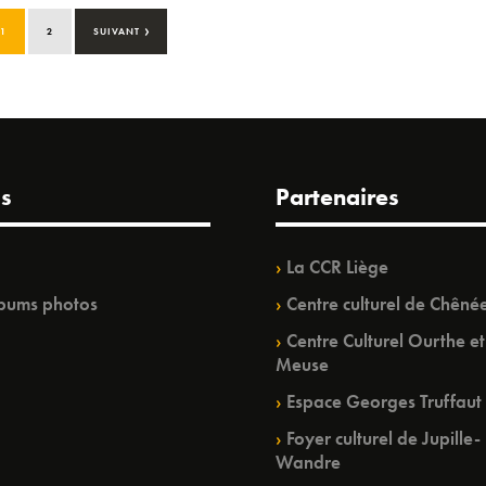
›
1
2
SUIVANT
s
Partenaires
La CCR Liège
bums photos
Centre culturel de Chêné
Centre Culturel Ourthe et
Meuse
Espace Georges Truffaut
Foyer culturel de Jupille-
Wandre