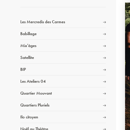
Les Mercredis des Carmes
Babillage
Mix’âges
Satellite
BIP
Les Ateliers 04
Quartier Mouvant
Quartiers Pluriels
Ilo citoyen
Noël au Théâtre