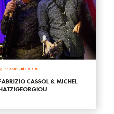
30 AOÛT
- DÈS 11 ANS
FABRIZIO CASSOL & MICHEL
HATZIGEORGIOU