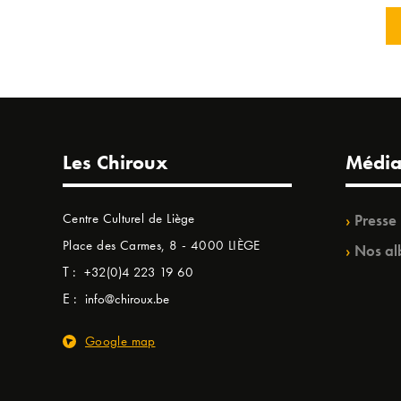
Les Chiroux
Média
Centre Culturel de Liège
Presse
Place des Carmes, 8 - 4000 LIÈGE
Nos al
T :
+32(0)4 223 19 60
E :
info@chiroux.be
Google map