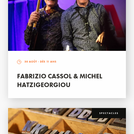
30 AOÛT
- DÈS 11 ANS
FABRIZIO CASSOL & MICHEL
HATZIGEORGIOU
SPECTACLES