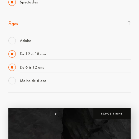
Spectacles
Âges
Adulte
De 12 à 18 ans
De 6 à 12 ans
Moins de 6 ans
EXPOSITIONS