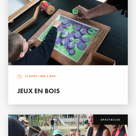
12 AOÛT
- DÈS 5 ANS
JEUX EN BOIS
SPECTACLES