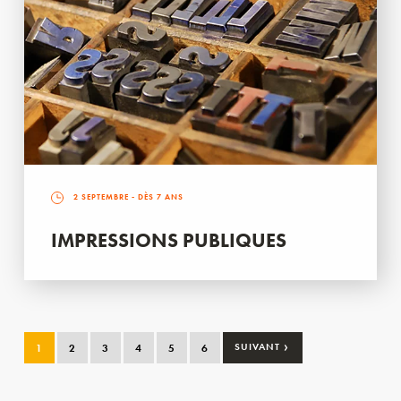
2 SEPTEMBRE
- DÈS 7 ANS
IMPRESSIONS PUBLIQUES
›
1
2
3
4
5
6
SUIVANT