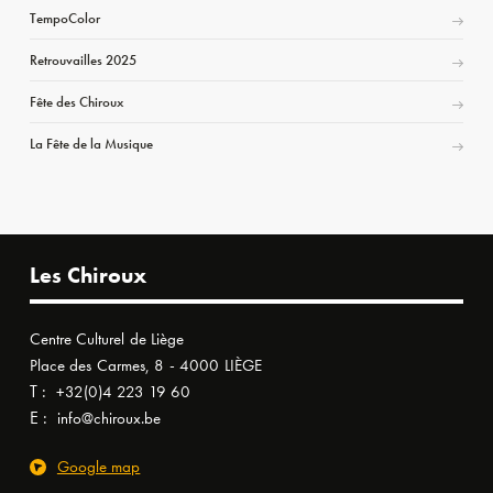
TempoColor
Retrouvailles 2025
Fête des Chiroux
La Fête de la Musique
Les Chiroux
Centre Culturel de Liège
Place des Carmes, 8 - 4000 LIÈGE
T :
+32(0)4 223 19 60
E :
info@chiroux.be
Google map