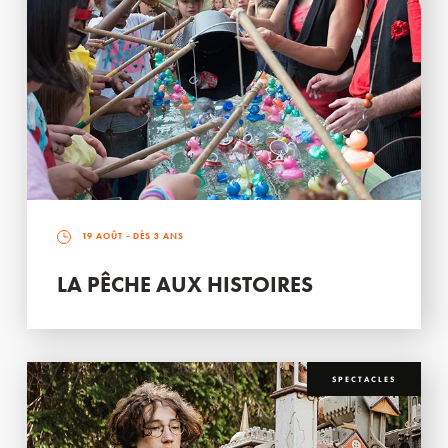
19 AOÛT
- DÈS 3 ANS
LA PÊCHE AUX HISTOIRES
SPECTACLES