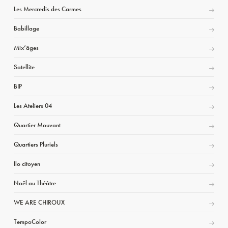
Les Mercredis des Carmes
Babillage
Mix’âges
Satellite
BIP
Les Ateliers 04
Quartier Mouvant
Quartiers Pluriels
Ilo citoyen
Noël au Théâtre
WE ARE CHIROUX
TempoColor