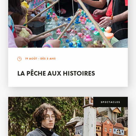
19 AOÛT
- DÈS 3 ANS
LA PÊCHE AUX HISTOIRES
SPECTACLES