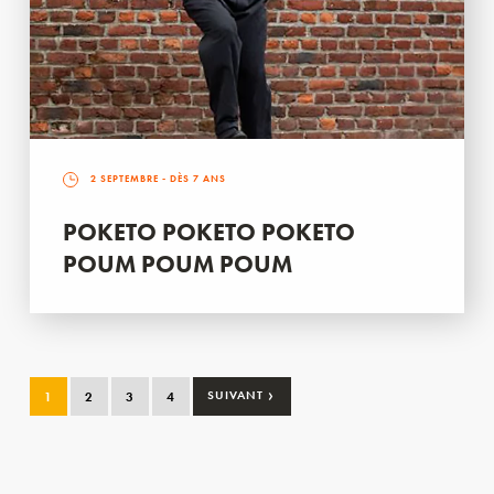
2 SEPTEMBRE
- DÈS 7 ANS
POKETO POKETO POKETO
POUM POUM POUM
›
1
2
3
4
SUIVANT