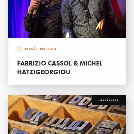
30 AOÛT
- DÈS 11 ANS
FABRIZIO CASSOL & MICHEL
HATZIGEORGIOU
SPECTACLES