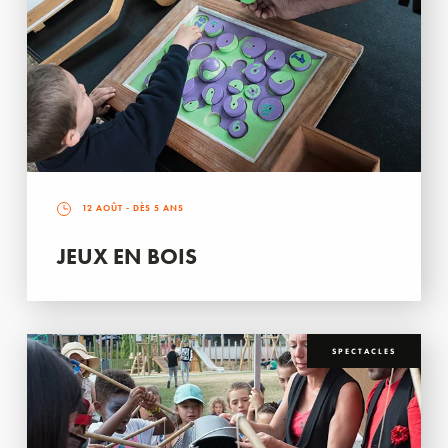
12 AOÛT
- DÈS 5 ANS
JEUX EN BOIS
SPECTACLES