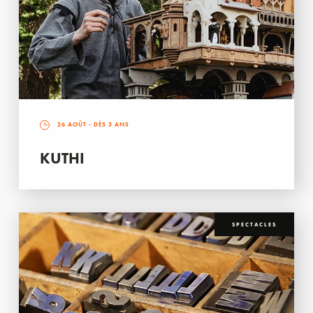
26 AOÛT
- DÈS 3 ANS
KUTHI
SPECTACLES