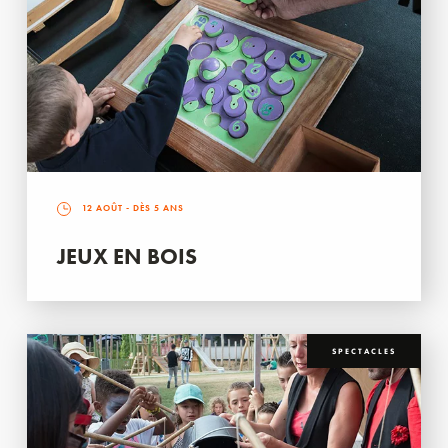
12 AOÛT
- DÈS 5 ANS
JEUX EN BOIS
SPECTACLES