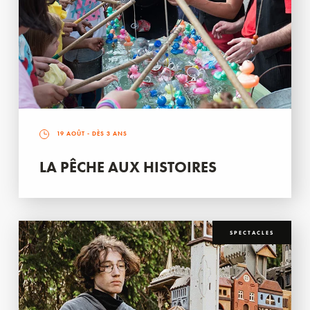
19 AOÛT
- DÈS 3 ANS
LA PÊCHE AUX HISTOIRES
SPECTACLES