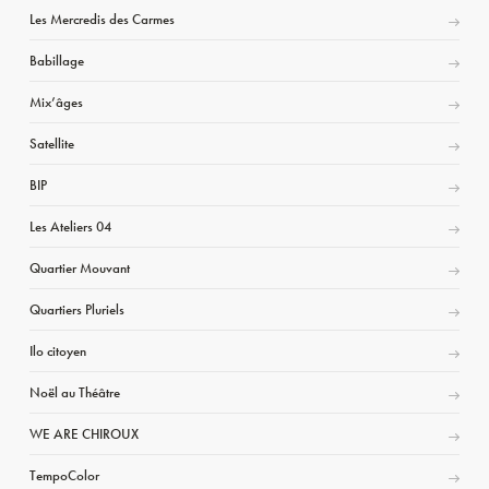
Les Mercredis des Carmes
Babillage
Mix’âges
Satellite
BIP
Les Ateliers 04
Quartier Mouvant
Quartiers Pluriels
Ilo citoyen
Noël au Théâtre
WE ARE CHIROUX
TempoColor