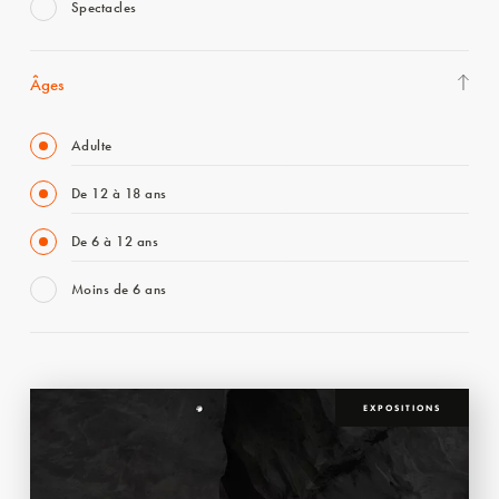
Spectacles
Âges
Adulte
De 12 à 18 ans
De 6 à 12 ans
Moins de 6 ans
EXPOSITIONS