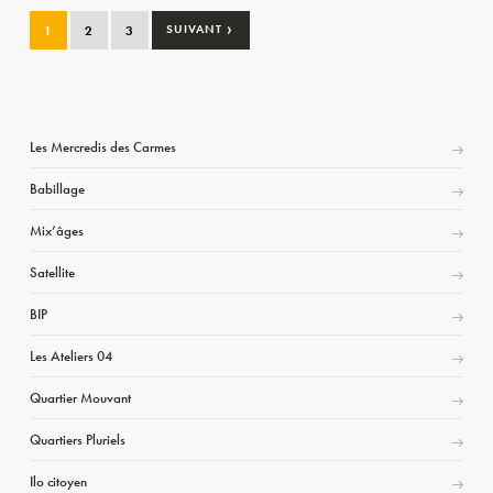
›
1
2
3
SUIVANT
Les Mercredis des Carmes
Babillage
Mix’âges
Satellite
BIP
Les Ateliers 04
Quartier Mouvant
Quartiers Pluriels
Ilo citoyen