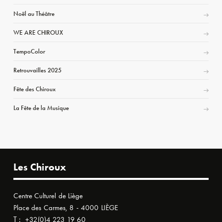
Noël au Théâtre
WE ARE CHIROUX
TempoColor
Retrouvailles 2025
Fête des Chiroux
La Fête de la Musique
Les Chiroux
Centre Culturel de Liège
Place des Carmes, 8 - 4000 LIÈGE
T :
+32(0)4 223 19 60