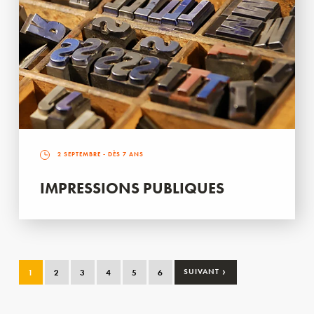
2 SEPTEMBRE
- DÈS 7 ANS
IMPRESSIONS PUBLIQUES
›
1
2
3
4
5
6
SUIVANT