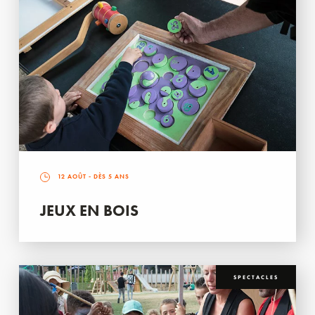
12 AOÛT
- DÈS 5 ANS
JEUX EN BOIS
SPECTACLES