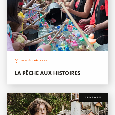
19 AOÛT
- DÈS 3 ANS
LA PÊCHE AUX HISTOIRES
SPECTACLES