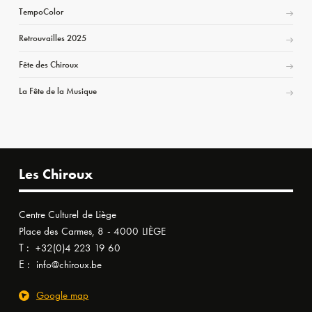
TempoColor
Retrouvailles 2025
Fête des Chiroux
La Fête de la Musique
Les Chiroux
Centre Culturel de Liège
Place des Carmes, 8 - 4000 LIÈGE
T :
+32(0)4 223 19 60
E :
info@chiroux.be
Google map