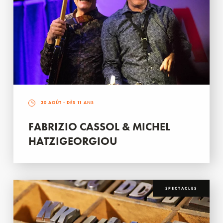
30 AOÛT
- DÈS 11 ANS
FABRIZIO CASSOL & MICHEL
HATZIGEORGIOU
SPECTACLES