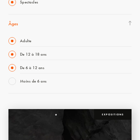
Spectacles
Âges
Adulte
De 12 à 18 ans
De 6 à 12 ans
Moins de 6 ans
EXPOSITIONS