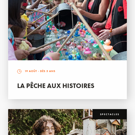
19 AOÛT
- DÈS 3 ANS
LA PÊCHE AUX HISTOIRES
SPECTACLES