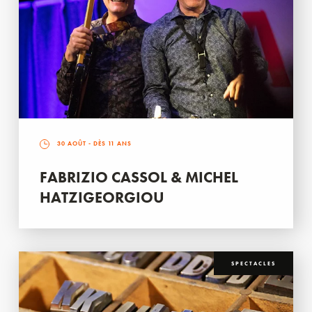
30 AOÛT
- DÈS 11 ANS
FABRIZIO CASSOL & MICHEL
HATZIGEORGIOU
SPECTACLES