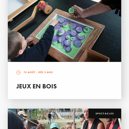
12 AOÛT
- DÈS 5 ANS
JEUX EN BOIS
SPECTACLES