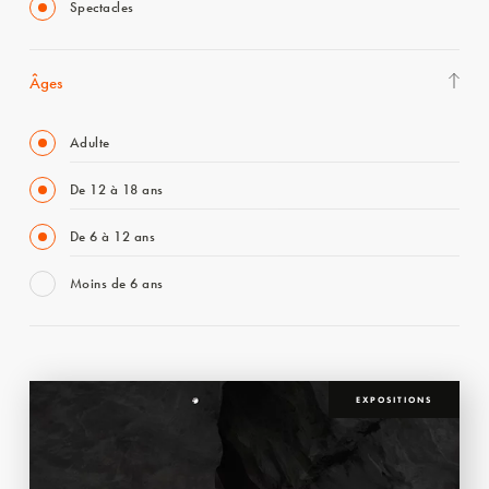
Spectacles
Âges
Adulte
De 12 à 18 ans
De 6 à 12 ans
Moins de 6 ans
EXPOSITIONS