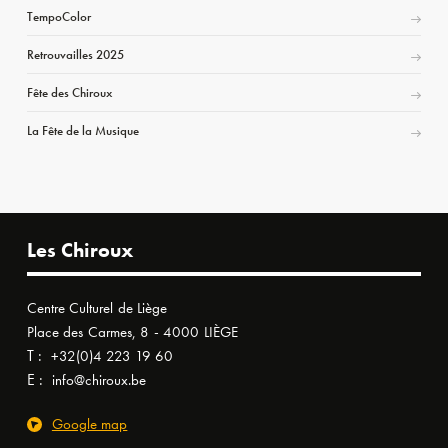
TempoColor
Retrouvailles 2025
Fête des Chiroux
La Fête de la Musique
Les Chiroux
Centre Culturel de Liège
Place des Carmes, 8 - 4000 LIÈGE
T :
+32(0)4 223 19 60
E :
info@chiroux.be
Google map