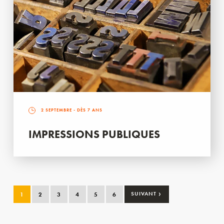
2 SEPTEMBRE
- DÈS 7 ANS
IMPRESSIONS PUBLIQUES
›
1
2
3
4
5
6
SUIVANT