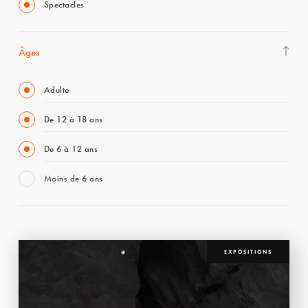
Spectacles
Âges
Adulte
De 12 à 18 ans
De 6 à 12 ans
Moins de 6 ans
EXPOSITIONS