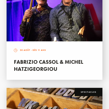
30 AOÛT
- DÈS 11 ANS
FABRIZIO CASSOL & MICHEL
HATZIGEORGIOU
SPECTACLES