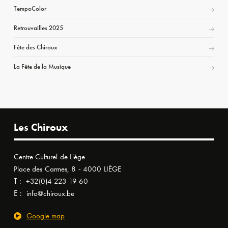
TempoColor
Retrouvailles 2025
Fête des Chiroux
La Fête de la Musique
Les Chiroux
Centre Culturel de Liège
Place des Carmes, 8 - 4000 LIÈGE
T :
+32(0)4 223 19 60
E :
info@chiroux.be
Google map