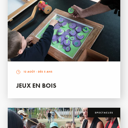
12 AOÛT
- DÈS 5 ANS
JEUX EN BOIS
SPECTACLES