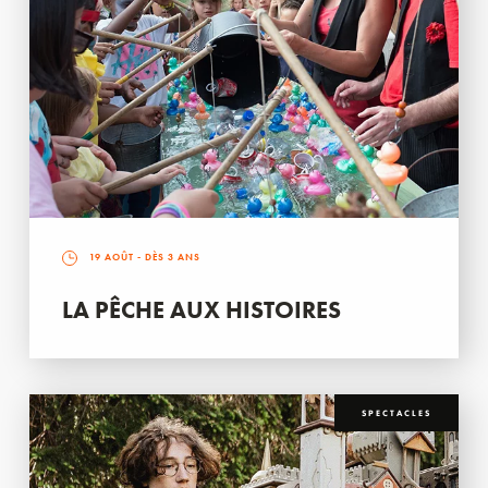
19 AOÛT
- DÈS 3 ANS
LA PÊCHE AUX HISTOIRES
SPECTACLES