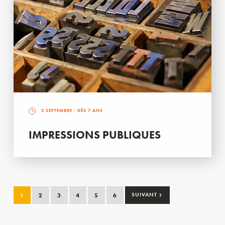
2 SEPTEMBRE
- DÈS 7 ANS
IMPRESSIONS PUBLIQUES
›
1
2
3
4
5
6
SUIVANT