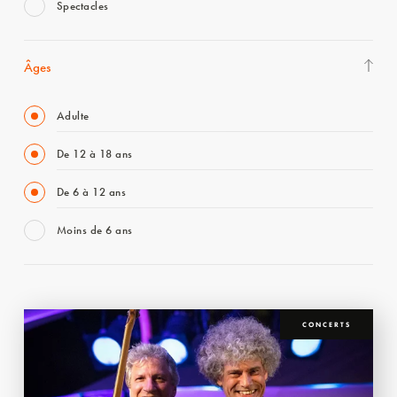
Spectacles
Âges
Adulte
De 12 à 18 ans
De 6 à 12 ans
Moins de 6 ans
CONCERTS