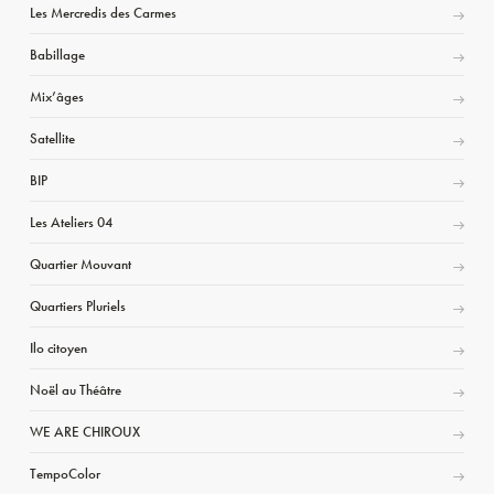
Les Mercredis des Carmes
Babillage
Mix’âges
Satellite
BIP
Les Ateliers 04
Quartier Mouvant
Quartiers Pluriels
Ilo citoyen
Noël au Théâtre
WE ARE CHIROUX
TempoColor