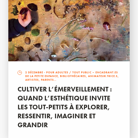
2 DÉCEMBRE
- POUR ADULTES / TOUT PUBLIC – ENCADRANT.ES
DE LA PETITE ENFANCE, BIBLIOTHÉCAIRES, ANIMATEUR.TRICE.S,
ARTISTES, PARENTS…
CULTIVER L’ÉMERVEILLEMENT :
QUAND L’ESTHÉTIQUE INVITE
LES TOUT-PETITS À EXPLORER,
RESSENTIR, IMAGINER ET
GRANDIR