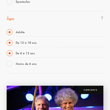
Spectacles
Âges
Adulte
De 12 à 18 ans
De 6 à 12 ans
Moins de 6 ans
CONCERTS