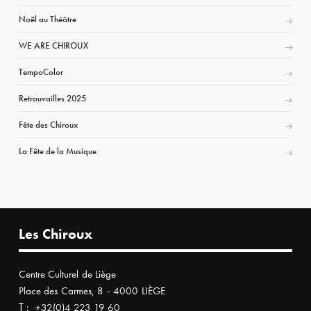
Noël au Théâtre
WE ARE CHIROUX
TempoColor
Retrouvailles 2025
Fête des Chiroux
La Fête de la Musique
Les Chiroux
Centre Culturel de Liège
Place des Carmes, 8 - 4000 LIÈGE
T :
+32(0)4 223 19 60