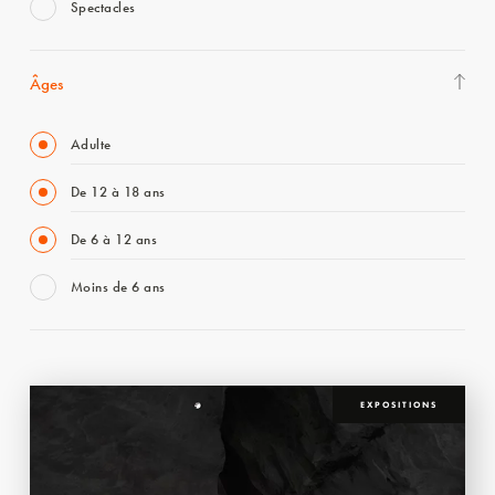
Spectacles
Âges
Adulte
De 12 à 18 ans
De 6 à 12 ans
Moins de 6 ans
EXPOSITIONS