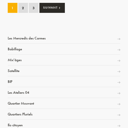
›
1
2
3
SUIVANT
Les Mercredis des Carmes
Babillage
Mix’âges
Satellite
BIP
Les Ateliers 04
Quartier Mouvant
Quartiers Pluriels
Ilo citoyen