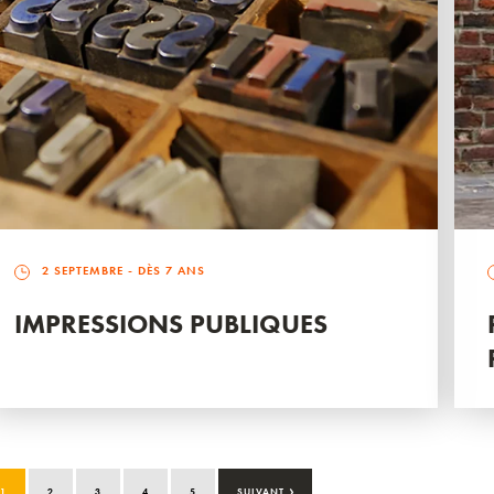
2 SEPTEMBRE
- DÈS 7 ANS
IMPRESSIONS PUBLIQUES
›
1
2
3
4
5
SUIVANT