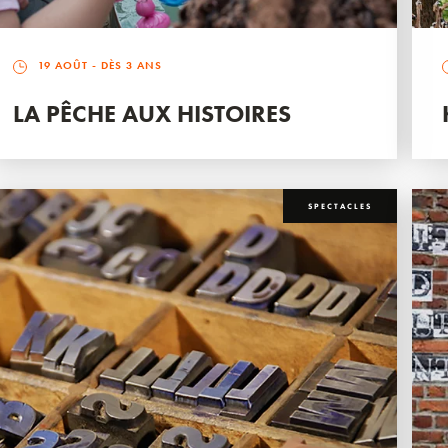
19 AOÛT
- DÈS 3 ANS
LA PÊCHE AUX HISTOIRES
SPECTACLES