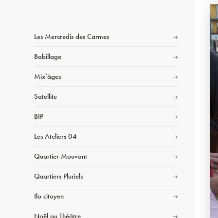
Les Mercredis des Carmes
Babillage
Mix’âges
Satellite
BIP
Les Ateliers 04
Quartier Mouvant
Quartiers Pluriels
Ilo citoyen
Noël au Théâtre