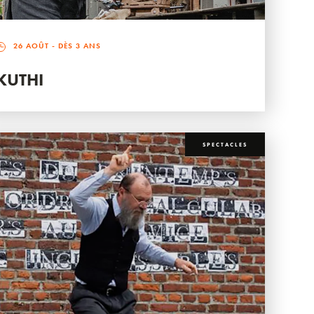
26 AOÛT
- DÈS 3 ANS
KUTHI
SPECTACLES