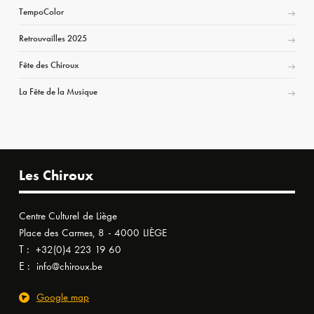
TempoColor
Retrouvailles 2025
Fête des Chiroux
La Fête de la Musique
Les Chiroux
Centre Culturel de Liège
Place des Carmes, 8 - 4000 LIÈGE
T :
+32(0)4 223 19 60
E :
info@chiroux.be
Google map