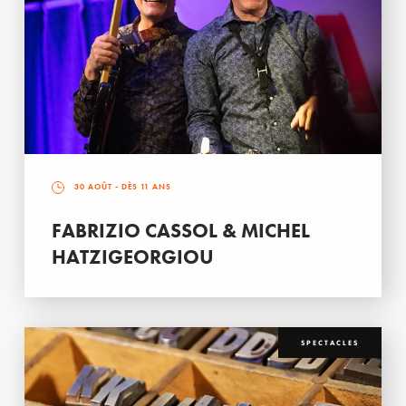
30 AOÛT
- DÈS 11 ANS
FABRIZIO CASSOL & MICHEL
HATZIGEORGIOU
SPECTACLES