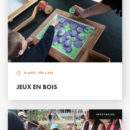
12 AOÛT
- DÈS 5 ANS
JEUX EN BOIS
SPECTACLES