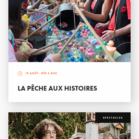
19 AOÛT
- DÈS 3 ANS
LA PÊCHE AUX HISTOIRES
SPECTACLES