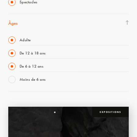
Spectacles
Âges
Adulte
De 12 à 18 ans
De 6 à 12 ans
Moins de 6 ans
EXPOSITIONS