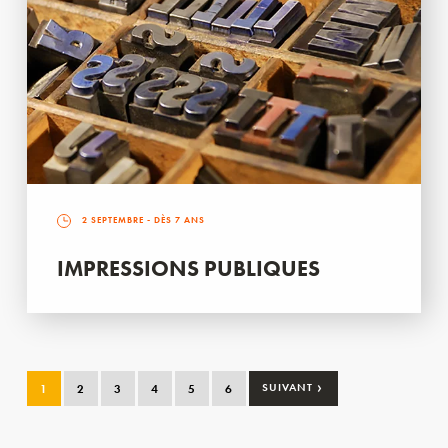
2 SEPTEMBRE
- DÈS 7 ANS
IMPRESSIONS PUBLIQUES
›
1
2
3
4
5
6
SUIVANT