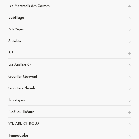
Les Mercredis des Carmes
Babillage
Mix’âges
Satellite
BIP
Les Ateliers 04
Quartier Mouvant
Quartiers Pluriels
Ilo citoyen
Noël au Théâtre
WE ARE CHIROUX
TempoColor