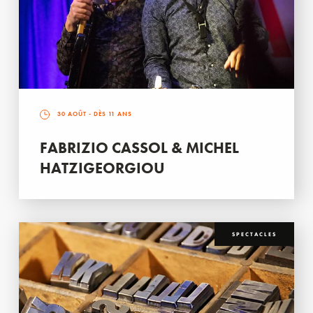
30 AOÛT
- DÈS 11 ANS
FABRIZIO CASSOL & MICHEL
HATZIGEORGIOU
SPECTACLES