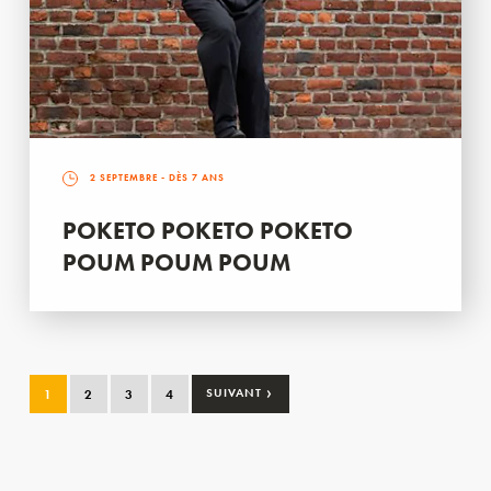
2 SEPTEMBRE
- DÈS 7 ANS
POKETO POKETO POKETO
POUM POUM POUM
›
1
2
3
4
SUIVANT