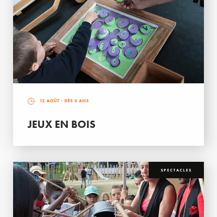
12 AOÛT
- DÈS 5 ANS
JEUX EN BOIS
SPECTACLES