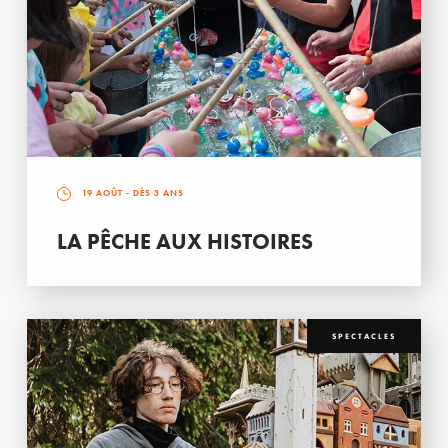
19 AOÛT
- DÈS 3 ANS
LA PÊCHE AUX HISTOIRES
SPECTACLES