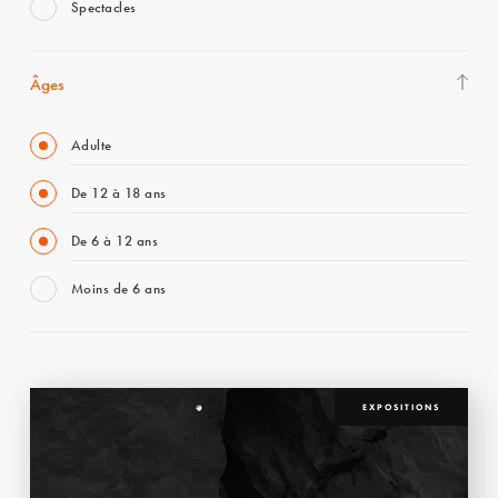
Spectacles
Âges
Adulte
De 12 à 18 ans
De 6 à 12 ans
Moins de 6 ans
EXPOSITIONS