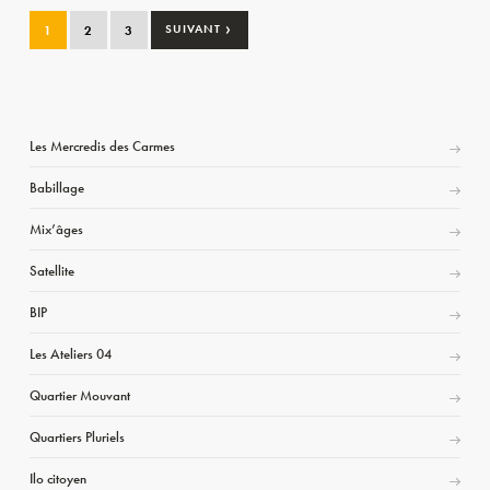
›
1
2
3
SUIVANT
Les Mercredis des Carmes
Babillage
Mix’âges
Satellite
BIP
Les Ateliers 04
Quartier Mouvant
Quartiers Pluriels
Ilo citoyen