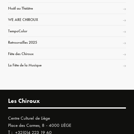
Noël au Théâtre
WE ARE CHIROUX
TempoColor
Retrouvailles 2025
Fête des Chiroux
La Fête de la Musique
Les Chiroux
Centre Culturel de Liège
Place des Carmes, 8 - 4000 LIÈGE
T :
+32(0)4 223 19 60