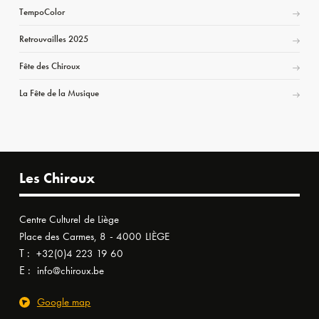
TempoColor
Retrouvailles 2025
Fête des Chiroux
La Fête de la Musique
Les Chiroux
Centre Culturel de Liège
Place des Carmes, 8 - 4000 LIÈGE
T :
+32(0)4 223 19 60
E :
info@chiroux.be
Google map