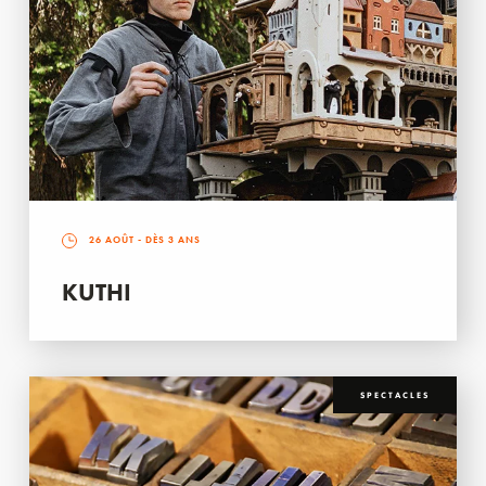
26 AOÛT
- DÈS 3 ANS
KUTHI
SPECTACLES