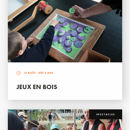
12 AOÛT
- DÈS 5 ANS
JEUX EN BOIS
SPECTACLES