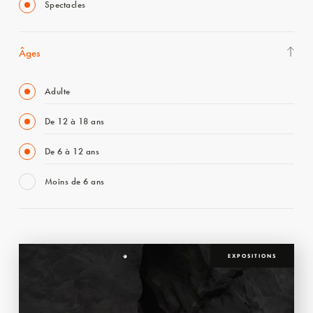
Spectacles
Âges
Adulte
De 12 à 18 ans
De 6 à 12 ans
Moins de 6 ans
EXPOSITIONS