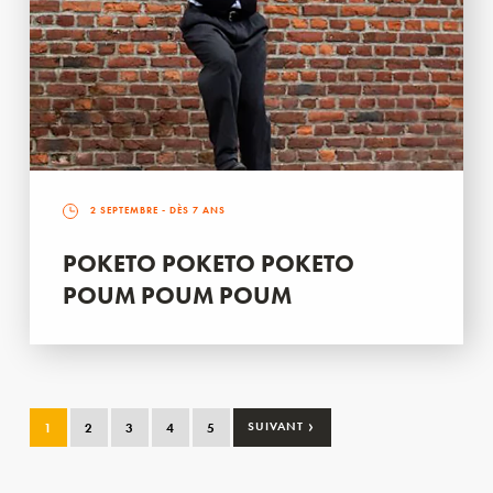
2 SEPTEMBRE
- DÈS 7 ANS
POKETO POKETO POKETO
POUM POUM POUM
›
1
2
3
4
5
SUIVANT