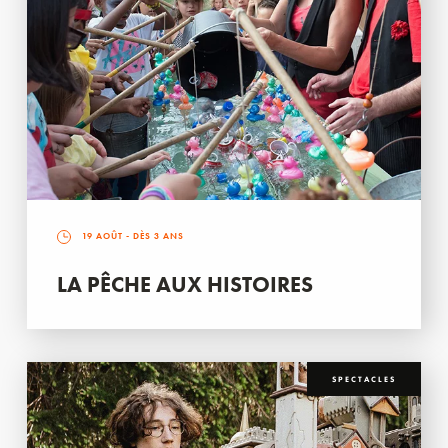
19 AOÛT
- DÈS 3 ANS
LA PÊCHE AUX HISTOIRES
SPECTACLES