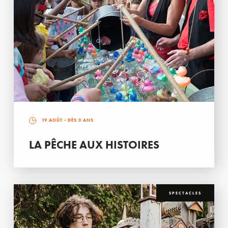
19 AOÛT
- DÈS 3 ANS
LA PÊCHE AUX HISTOIRES
SPECTACLES