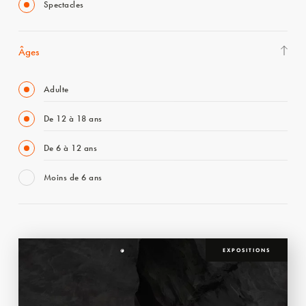
Spectacles
Âges
Adulte
De 12 à 18 ans
De 6 à 12 ans
Moins de 6 ans
EXPOSITIONS