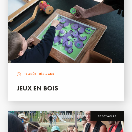
12 AOÛT
- DÈS 5 ANS
JEUX EN BOIS
SPECTACLES