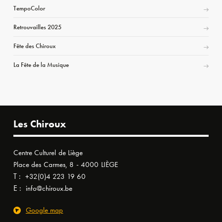
TempoColor
Retrouvailles 2025
Fête des Chiroux
La Fête de la Musique
Les Chiroux
Centre Culturel de Liège
Place des Carmes, 8 - 4000 LIÈGE
T :
+32(0)4 223 19 60
E :
info@chiroux.be
Google map