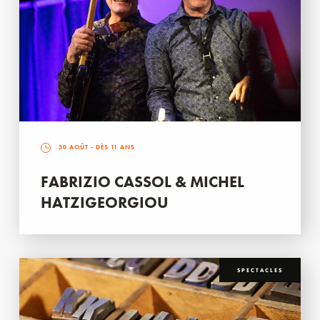
30 AOÛT
- DÈS 11 ANS
FABRIZIO CASSOL & MICHEL
HATZIGEORGIOU
SPECTACLES