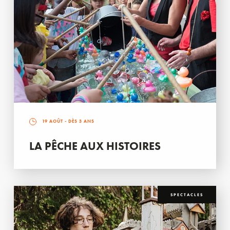
19 AOÛT
- DÈS 3 ANS
LA PÊCHE AUX HISTOIRES
SPECTACLES