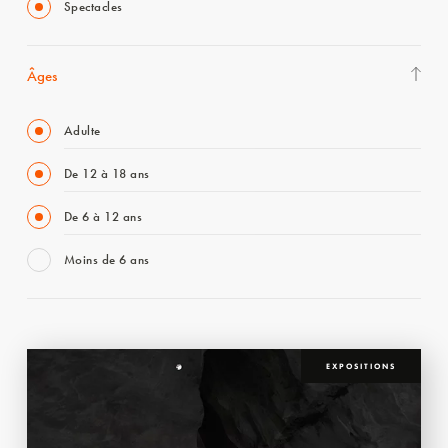
Spectacles
Âges
Adulte
De 12 à 18 ans
De 6 à 12 ans
Moins de 6 ans
EXPOSITIONS