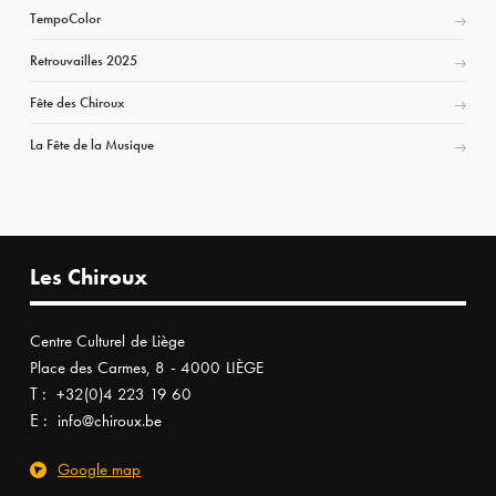
TempoColor
Retrouvailles 2025
Fête des Chiroux
La Fête de la Musique
Les Chiroux
Centre Culturel de Liège
Place des Carmes, 8 - 4000 LIÈGE
T :
+32(0)4 223 19 60
E :
info@chiroux.be
Google map