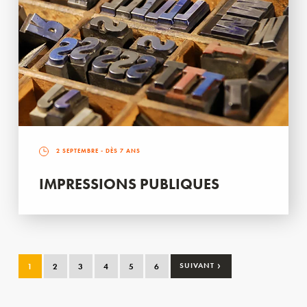
2 SEPTEMBRE
- DÈS 7 ANS
IMPRESSIONS PUBLIQUES
›
1
2
3
4
5
6
SUIVANT