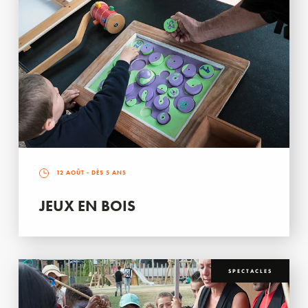
12 AOÛT
- DÈS 5 ANS
JEUX EN BOIS
SPECTACLES