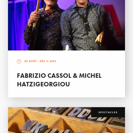
30 AOÛT
- DÈS 11 ANS
FABRIZIO CASSOL & MICHEL
HATZIGEORGIOU
SPECTACLES