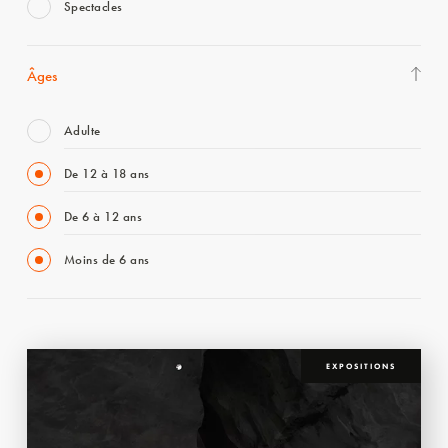
Spectacles
Âges
Adulte
De 12 à 18 ans
De 6 à 12 ans
Moins de 6 ans
EXPOSITIONS