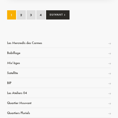
›
1
2
3
4
SUIVANT
Les Mercredis des Carmes
Babillage
Mix’âges
Satellite
BIP
Les Ateliers 04
Quartier Mouvant
Quartiers Pluriels