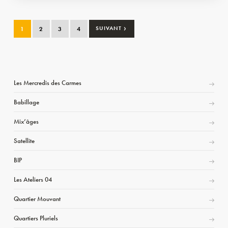
›
1
2
3
4
SUIVANT
Les Mercredis des Carmes
Babillage
Mix’âges
Satellite
BIP
Les Ateliers 04
Quartier Mouvant
Quartiers Pluriels