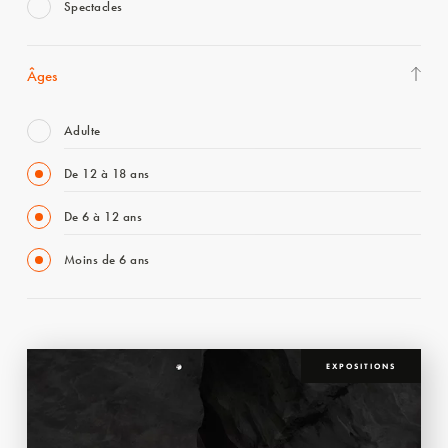
Spectacles
Âges
Adulte
De 12 à 18 ans
De 6 à 12 ans
Moins de 6 ans
EXPOSITIONS