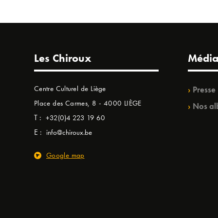
Les Chiroux
Média
Centre Culturel de Liège
Presse
Place des Carmes, 8 - 4000 LIÈGE
Nos al
T :
+32(0)4 223 19 60
E :
info@chiroux.be
Google map