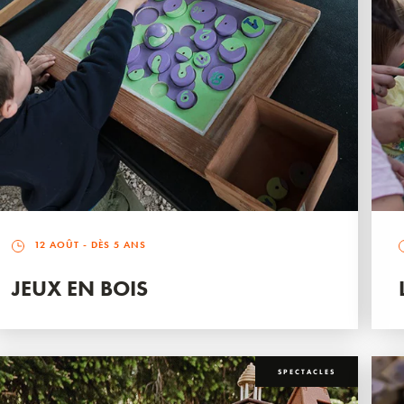
12 AOÛT
- DÈS 5 ANS
JEUX EN BOIS
SPECTACLES