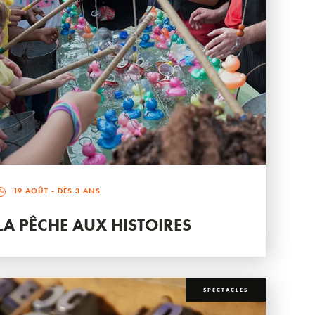
19 AOÛT
- DÈS 3 ANS
LA PÊCHE AUX HISTOIRES
SPECTACLES