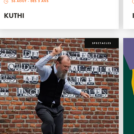
26 AOÛT
- DÈS 3 ANS
KUTHI
SPECTACLES