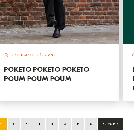
2 SEPTEMBRE
- DÈS 7 ANS
POKETO POKETO POKETO
POUM POUM POUM
›
1
2
3
4
5
6
7
8
SUIVANT