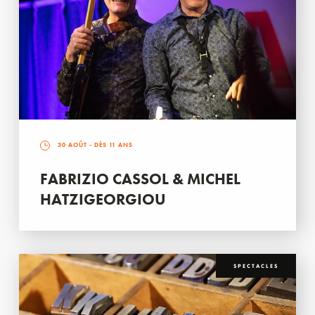
30 AOÛT
- DÈS 11 ANS
FABRIZIO CASSOL & MICHEL
HATZIGEORGIOU
SPECTACLES