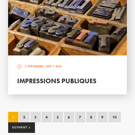
2 SEPTEMBRE
- DÈS 7 ANS
IMPRESSIONS PUBLIQUES
1
2
3
4
5
6
7
8
9
10
›
SUIVANT