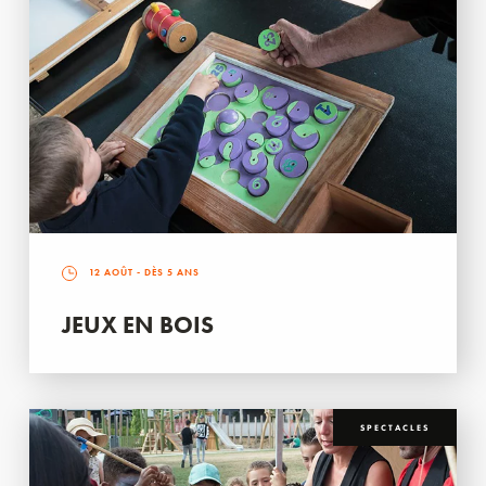
12 AOÛT
- DÈS 5 ANS
JEUX EN BOIS
SPECTACLES