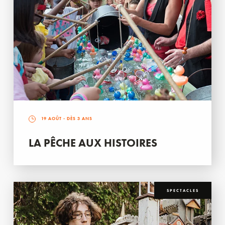
19 AOÛT
- DÈS 3 ANS
LA PÊCHE AUX HISTOIRES
SPECTACLES