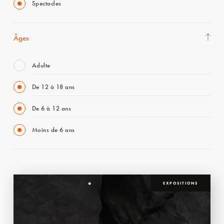
Spectacles
Âges
Adulte
De 12 à 18 ans
De 6 à 12 ans
Moins de 6 ans
EXPOSITIONS